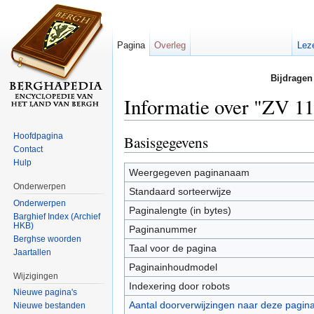
Pagina
Overleg
Lez
Bijdragen
Informatie over "ZV 11
Ga naar:
navigatie
,
zoeken
Hoofdpagina
Basisgegevens
Contact
Hulp
Weergegeven paginanaam
Onderwerpen
Standaard sorteerwijze
Onderwerpen
Paginalengte (in bytes)
Barghief Index (Archief
HKB)
Paginanummer
Berghse woorden
Taal voor de pagina
Jaartallen
Paginainhoudmodel
Wijzigingen
Indexering door robots
Nieuwe pagina's
Aantal doorverwijzingen naar deze pagin
Nieuwe bestanden