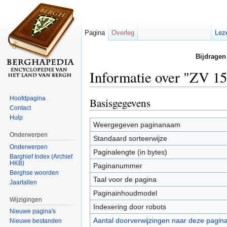
Pagina
Overleg
Lez
Bijdragen
Informatie over "ZV 15
Ga naar:
navigatie
,
zoeken
Hoofdpagina
Basisgegevens
Contact
Hulp
Weergegeven paginanaam
Onderwerpen
Standaard sorteerwijze
Onderwerpen
Paginalengte (in bytes)
Barghief Index (Archief
HKB)
Paginanummer
Berghse woorden
Taal voor de pagina
Jaartallen
Paginainhoudmodel
Wijzigingen
Indexering door robots
Nieuwe pagina's
Aantal doorverwijzingen naar deze pagin
Nieuwe bestanden