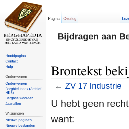
Pagina
Overleg
Lez
Bijdragen aan B
Hoofdpagina
Contact
Brontekst beki
Hulp
Onderwerpen
←
ZV 17 Industrie
Onderwerpen
Barghief Index (Archief
HKB)
Ga naar:
navigatie
,
zoeken
Berghse woorden
U hebt geen rech
Jaartallen
Wijzigingen
want:
Nieuwe pagina's
Nieuwe bestanden