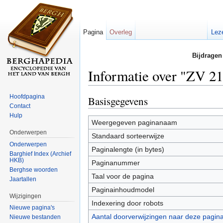
Pagina
Overleg
Lez
Bijdragen
Informatie over "ZV 
Ga naar:
navigatie
,
zoeken
Hoofdpagina
Basisgegevens
Contact
Hulp
Weergegeven paginanaam
Onderwerpen
Standaard sorteerwijze
Onderwerpen
Paginalengte (in bytes)
Barghief Index (Archief
HKB)
Paginanummer
Berghse woorden
Taal voor de pagina
Jaartallen
Paginainhoudmodel
Wijzigingen
Indexering door robots
Nieuwe pagina's
Aantal doorverwijzingen naar deze pagin
Nieuwe bestanden