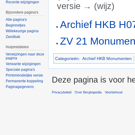
Recente wijzigingen
versie → (wijz)
Bijzondere pagina's
Ga naar:
navigatie
,
zoeken
Alle pagina's
Archief HKB H07
Beginnetjes
Willekeurige pagina
Zandbak
ZV 21 Monumen
Hulpmiddelen
Verwijzingen naar deze
Categorieën
:
Archief HKB Monumenten
pagina
Verwante wijzigingen
Speciale pagina's
Printvriendelijke versie
Deze pagina is voor he
Permanente koppeling
Paginagegevens
Privacybeleid
Over Berghapedia
Voorbehoud