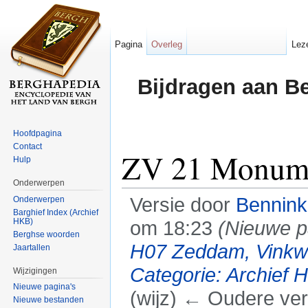
Pagina
Overleg
Lez
Bijdragen aan B
Hoofdpagina
Contact
ZV 21 Monum
Hulp
Onderwerpen
Versie door
Bennin
Onderwerpen
Barghief Index (Archief
HKB)
om 18:23
(Nieuwe p
Berghse woorden
H07 Zeddam, Vinkwi
Jaartallen
Categorie: Archief
Wijzigingen
Nieuwe pagina's
(wijz) ← Oudere vers
Nieuwe bestanden