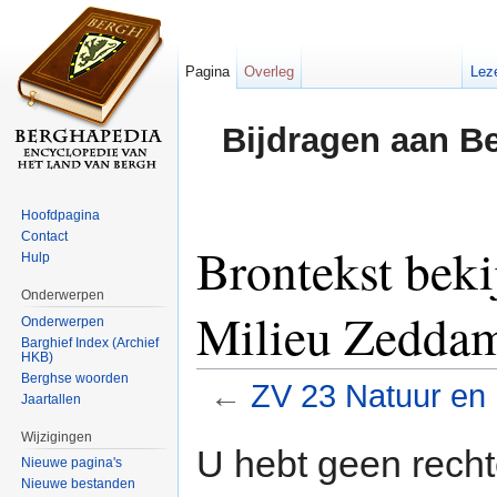
Pagina
Overleg
Lez
Bijdragen aan B
Hoofdpagina
Contact
Brontekst bek
Hulp
Onderwerpen
Milieu Zedda
Onderwerpen
Barghief Index (Archief
HKB)
Berghse woorden
←
ZV 23 Natuur en
Jaartallen
Ga naar:
navigatie
,
zoeken
Wijzigingen
U hebt geen rech
Nieuwe pagina's
Nieuwe bestanden