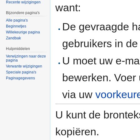
Recente wijzigingen
want:
Bijzondere pagina's
Alle pagina's
De gevraagde h
Beginnetjes
Willekeurige pagina
Zandbak
gebruikers in d
Hulpmiddelen
Verwijzingen naar deze
U moet uw e-mai
pagina
Verwante wijzigingen
Speciale pagina's
bewerken. Voer 
Paginagegevens
via uw
voorkeur
U kunt de brontek
kopiëren.