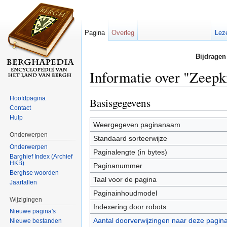
Pagina
Overleg
Lez
Bijdragen
Informatie over "Zeep
Ga naar:
navigatie
,
zoeken
Hoofdpagina
Basisgegevens
Contact
Hulp
Weergegeven paginanaam
Onderwerpen
Standaard sorteerwijze
Onderwerpen
Paginalengte (in bytes)
Barghief Index (Archief
HKB)
Paginanummer
Berghse woorden
Taal voor de pagina
Jaartallen
Paginainhoudmodel
Wijzigingen
Indexering door robots
Nieuwe pagina's
Aantal doorverwijzingen naar deze pagin
Nieuwe bestanden