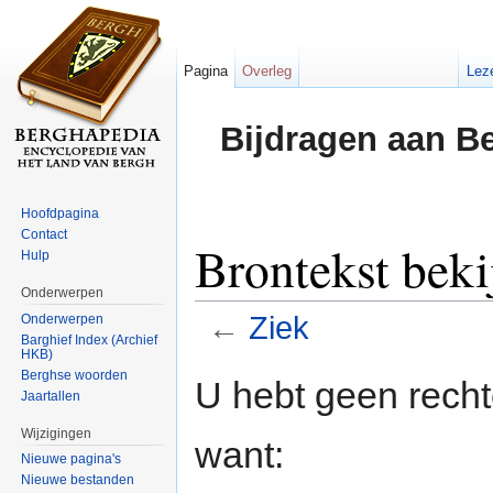
Pagina
Overleg
Lez
Bijdragen aan B
Hoofdpagina
Contact
Brontekst beki
Hulp
Onderwerpen
←
Ziek
Onderwerpen
Barghief Index (Archief
HKB)
Ga naar:
navigatie
,
zoeken
Berghse woorden
U hebt geen rech
Jaartallen
Wijzigingen
want:
Nieuwe pagina's
Nieuwe bestanden