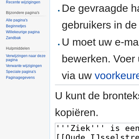
Recente wijzigingen
De gevraagde h
Bijzondere pagina's
Alle pagina's
gebruikers in d
Beginnetjes
Willekeurige pagina
Zandbak
U moet uw e-mai
Hulpmiddelen
bewerken. Voer 
Verwijzingen naar deze
pagina
Verwante wijzigingen
via uw
voorkeur
Speciale pagina's
Paginagegevens
U kunt de brontek
kopiëren.