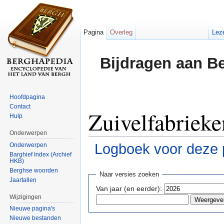
Pagina
Overleg
Lez
Bijdragen aan B
Hoofdpagina
Contact
Zuivelfabrieke
Hulp
Onderwerpen
Logboek voor deze 
Onderwerpen
Barghief Index (Archief
HKB)
Ga naar:
navigatie
,
zoeken
Berghse woorden
Naar versies zoeken
Jaartallen
Van jaar (en eerder):
Wijzigingen
Nieuwe pagina's
Nieuwe bestanden