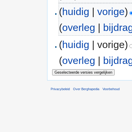
(
huidig
|
vorige
)
(
overleg
|
bijdra
(
huidig
| vorige)
(
overleg
|
bijdra
Privacybeleid
Over Berghapedia
Voorbehoud