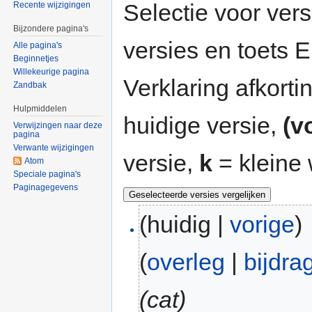
Selectie voor vers
Recente wijzigingen
Bijzondere pagina's
versies en toets
Alle pagina's
Beginnetjes
Willekeurige pagina
Verklaring afkort
Zandbak
Hulpmiddelen
huidige versie,
(v
Verwijzingen naar deze
pagina
Verwante wijzigingen
versie,
k
= kleine 
Atom
Speciale pagina's
Paginagegevens
(huidig |
vorige
)
(
overleg
|
bijdra
(cat)