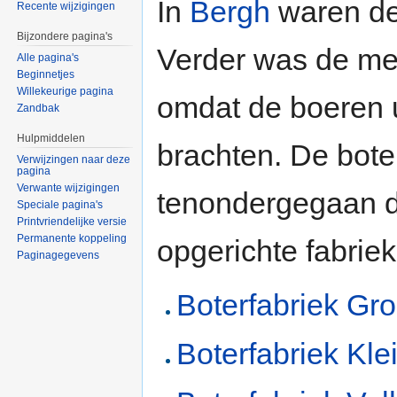
In
Bergh
waren de
Recente wijzigingen
Bijzondere pagina's
Verder was de mel
Alle pagina's
Beginnetjes
Willekeurige pagina
omdat de boeren 
Zandbak
Hulpmiddelen
brachten. De bote
Verwijzingen naar deze
pagina
Verwante wijzigingen
tenondergegaan do
Speciale pagina's
Printvriendelijke versie
Permanente koppeling
opgerichte fabrie
Paginagegevens
Boterfabriek Gr
Boterfabriek Kle