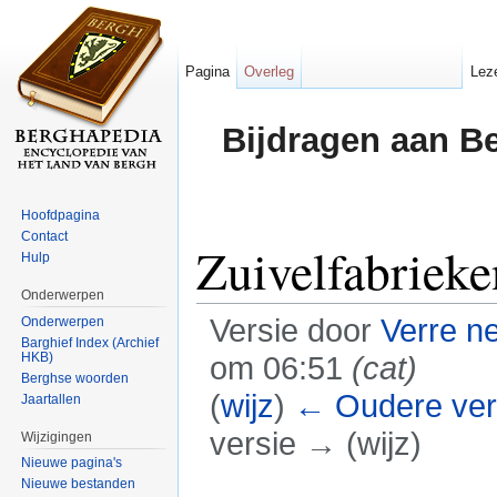
Pagina
Overleg
Lez
Bijdragen aan B
Hoofdpagina
Contact
Zuivelfabrieke
Hulp
Onderwerpen
Versie door
Verre n
Onderwerpen
Barghief Index (Archief
HKB)
om 06:51
(cat)
Berghse woorden
(
wijz
)
← Oudere ver
Jaartallen
versie → (wijz)
Wijzigingen
Nieuwe pagina's
Ga naar:
navigatie
,
zoeken
Nieuwe bestanden