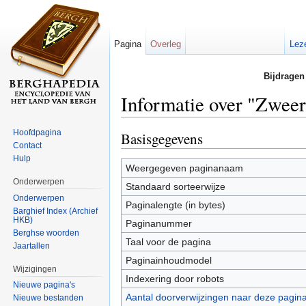
Pagina
Overleg
Lez
Bijdragen
Informatie over "Zwee
Ga naar:
navigatie
,
zoeken
Hoofdpagina
Basisgegevens
Contact
Hulp
Weergegeven paginanaam
Onderwerpen
Standaard sorteerwijze
Onderwerpen
Paginalengte (in bytes)
Barghief Index (Archief
HKB)
Paginanummer
Berghse woorden
Taal voor de pagina
Jaartallen
Paginainhoudmodel
Wijzigingen
Indexering door robots
Nieuwe pagina's
Aantal doorverwijzingen naar deze pagin
Nieuwe bestanden