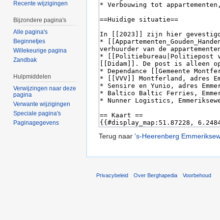
Recente wijzigingen
Bijzondere pagina's
Alle pagina's
Beginnetjes
Willekeurige pagina
Zandbak
Hulpmiddelen
Verwijzingen naar deze
pagina
Verwante wijzigingen
Speciale pagina's
Paginagegevens
Terug naar
's-Heerenberg Emmerikse
Privacybeleid
Over Berghapedia
Voorbehoud