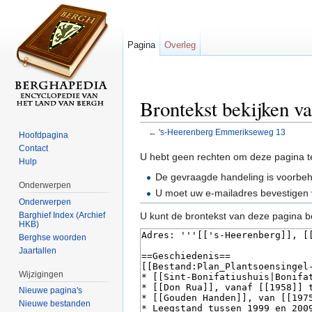
Pagina
Overleg
Brontekst bekijken 
←
's-Heerenberg Emmerikseweg 13
Hoofdpagina
Ga naar:
navigatie
,
zoeken
Contact
U hebt geen rechten om deze pagina t
Hulp
De gevraagde handeling is voorbe
Onderwerpen
U moet uw e-mailadres bevestigen 
Onderwerpen
Barghief Index (Archief
U kunt de brontekst van deze pagina b
HKB)
Berghse woorden
Jaartallen
Wijzigingen
Nieuwe pagina's
Nieuwe bestanden