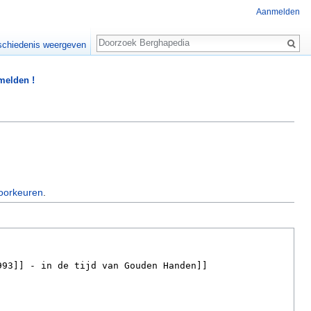
Aanmelden
Zoeken
chiedenis weergeven
 melden !
oorkeuren
.