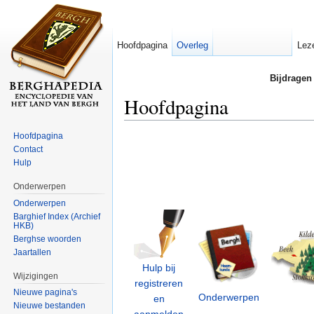
Hoofdpagina
Overleg
Lez
Bijdragen
Hoofdpagina
Ga naar:
navigatie
,
zoeken
Hoofdpagina
Contact
Hulp
Onderwerpen
Onderwerpen
___
Barghief Index (Archief
__
HKB)
Berghse woorden
Jaartallen
Hulp bij
Wijzigingen
registreren
Nieuwe pagina's
Onderwerpen
en
Nieuwe bestanden