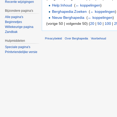
Recente wijzigingen
Help:Inhoud
‎
(
← koppelingen
)
Bijzondere pagina's
Berghapedia:Zoeken
‎
(
← koppelingen
)
Alle pagina's
Nieuw Berghapedia
‎
(
← koppelingen
)
Beginnetjes
(vorige 50 | volgende 50) (
20
|
50
|
100
|
2
Willekeurige pagina
Zandbak
Privacybeleid
Over Berghapedia
Voorbehoud
Hulpmiddelen
Speciale pagina's
Printvriendelijke versie