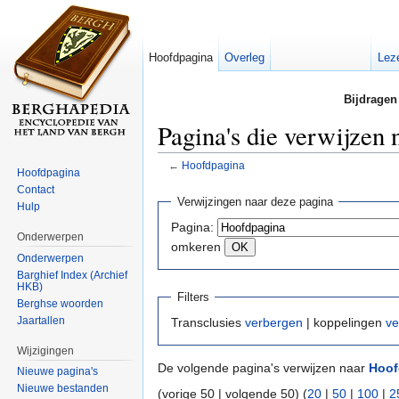
Hoofdpagina
Overleg
Lez
Bijdragen
Pagina's die verwijzen
←
Hoofdpagina
Hoofdpagina
Ga naar:
navigatie
,
zoeken
Contact
Verwijzingen naar deze pagina
Hulp
Pagina:
Onderwerpen
omkeren
Onderwerpen
Barghief Index (Archief
HKB)
Filters
Berghse woorden
Jaartallen
Transclusies
verbergen
| koppelingen
ve
Wijzigingen
De volgende pagina's verwijzen naar
Hoof
Nieuwe pagina's
Nieuwe bestanden
(vorige 50 | volgende 50) (
20
|
50
|
100
|
2