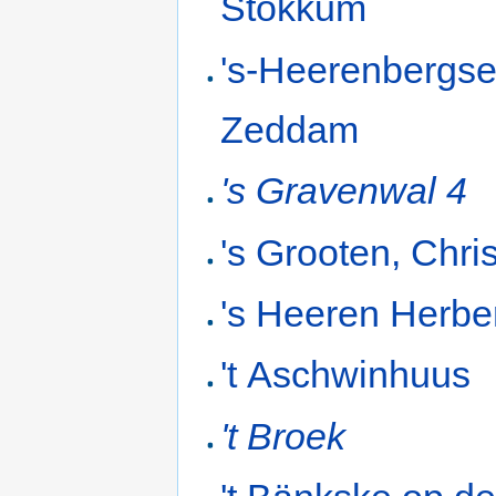
Stokkum
's-Heerenbergs
Zeddam
's Gravenwal 4
's Grooten, Chri
's Heeren Herbe
't Aschwinhuus
't Broek