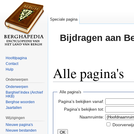
Speciale pagina
Bijdragen aan B
Hoofdpagina
Contact
Alle pagina's
Hulp
Onderwerpen
Ga naar:
navigatie
,
zoeken
Onderwerpen
Alle pagina's
Barghief Index (Archief
HKB)
Pagina's bekijken vanaf:
Berghse woorden
Jaartallen
Pagina's bekijken tot:
Naamruimte:
Wijzigingen
Doorverwij
Nieuwe pagina's
Nieuwe bestanden