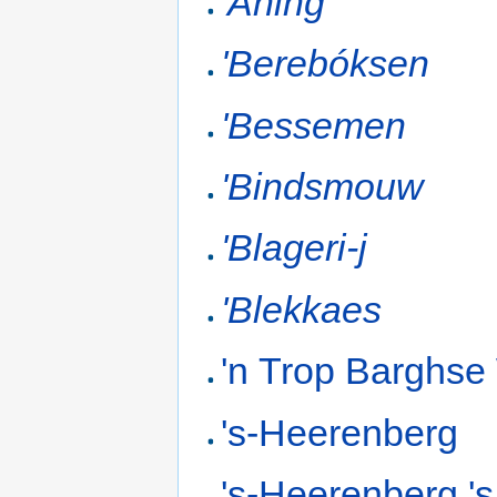
'Aning
'Berebóksen
'Bessemen
'Bindsmouw
'Blageri-j
'Blekkaes
'n Trop Barghse
's-Heerenberg
's-Heerenberg 's