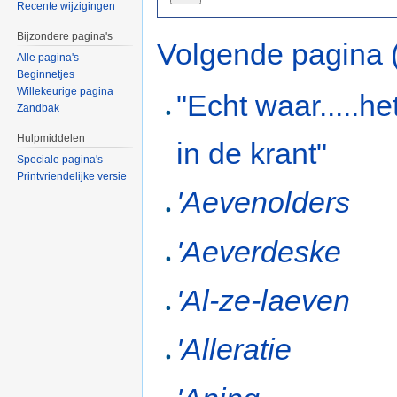
Recente wijzigingen
Bijzondere pagina's
Volgende pagina 
Alle pagina's
Beginnetjes
Willekeurige pagina
"Echt waar.....he
Zandbak
Hulpmiddelen
in de krant"
Speciale pagina's
Printvriendelijke versie
'Aevenolders
'Aeverdeske
'Al-ze-laeven
'Alleratie