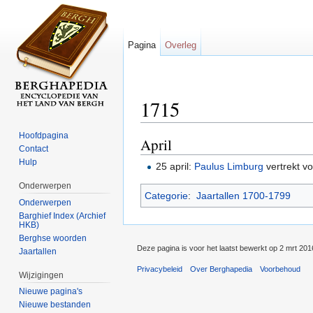
Pagina
Overleg
1715
Ga naar:
navigatie
,
zoeken
Hoofdpagina
April
Contact
Hulp
25 april:
Paulus Limburg
vertrekt v
Onderwerpen
Categorie
:
Jaartallen 1700-1799
Onderwerpen
Barghief Index (Archief
HKB)
Berghse woorden
Deze pagina is voor het laatst bewerkt op 2 mrt 20
Jaartallen
Privacybeleid
Over Berghapedia
Voorbehoud
Wijzigingen
Nieuwe pagina's
Nieuwe bestanden