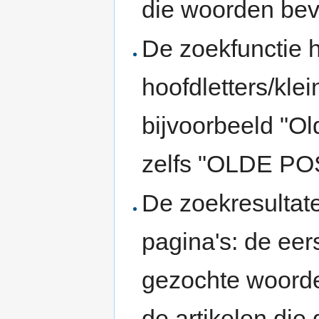
die woorden bev
De zoekfunctie 
hoofdletters/klei
bijvoorbeeld "Ol
zelfs "OLDE POS
De zoekresultate
pagina's: de eer
gezochte woorde
de artikelen die