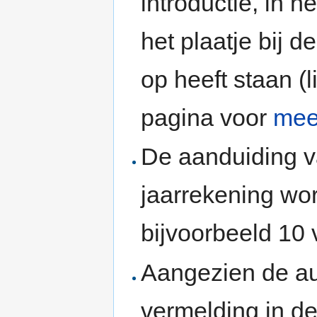
introductie, in he
het plaatje bij d
op heeft staan (l
pagina voor
mee
De aanduiding va
jaarrekening wo
bijvoorbeeld 10 v
Aangezien de au
vermelding in d