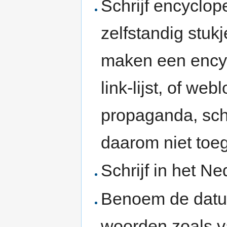
Schrijf encyclop
zelfstandig stu
maken een ency
link-lijst, of we
propaganda, schu
daarom niet toe
Schrijf in het Ne
Benoem de datum
woorden zoals va