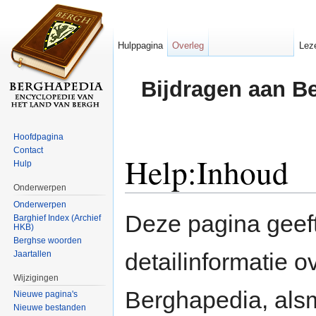
Hulppagina
Overleg
Lez
Bijdragen aan B
Hoofdpagina
Contact
Help:Inhoud
Hulp
Onderwerpen
Ga naar:
navigatie
,
zoeken
Onderwerpen
Deze pagina geef
Barghief Index (Archief
HKB)
Berghse woorden
detailinformatie o
Jaartallen
Wijzigingen
Berghapedia, als
Nieuwe pagina's
Nieuwe bestanden