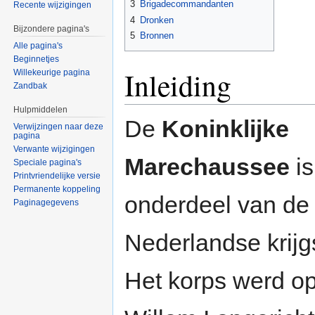
3
Brigadecommandanten
Recente wijzigingen
4
Dronken
Bijzondere pagina's
5
Bronnen
Alle pagina's
Beginnetjes
Inleiding
Willekeurige pagina
Zandbak
Hulpmiddelen
De
Koninklijke
Verwijzingen naar deze
pagina
Verwante wijzigingen
Marechaussee
is
Speciale pagina's
Printvriendelijke versie
Permanente koppeling
onderdeel van de
Paginagegevens
Nederlandse krijgs
Het korps werd o