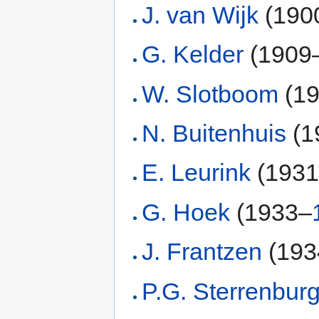
J. van Wijk
(190
G. Kelder
(1909
W. Slotboom
(1
N. Buitenhuis
(1
E. Leurink
(193
G. Hoek
(1933–
J. Frantzen
(193
P.G. Sterrenbur