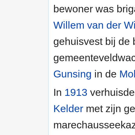
bewoner was br
Willem van der W
gehuisvest bij de
gemeenteveldwac
Gunsing
in de
Mol
In
1913
verhuisd
Kelder
met zijn ge
marechausseekaze