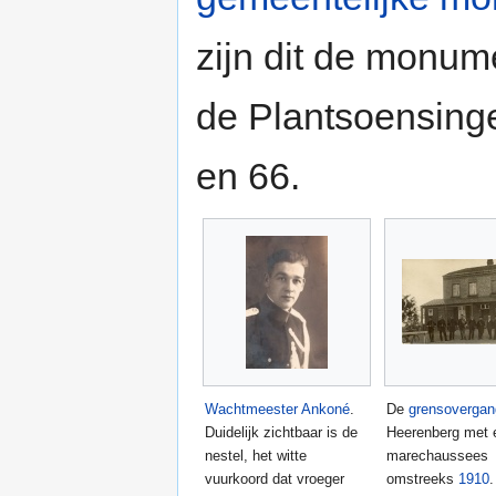
zijn dit de monu
de Plantsoensin
en 66.
Wachtmeester Ankoné
.
De
grensovergan
Duidelijk zichtbaar is de
Heerenberg met 
nestel, het witte
marechaussees
vuurkoord dat vroeger
omstreeks
1910
.