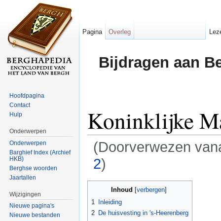
Pagina
Overleg
Lez
Bijdragen aan B
Hoofdpagina
Contact
Koninklijke M
Hulp
Onderwerpen
(Doorverwezen van
Onderwerpen
Barghief Index (Archief
HKB)
2
)
Berghse woorden
Ga naar:
navigatie
,
zoeken
Jaartallen
Inhoud
[
verbergen
]
Wijzigingen
1
Inleiding
Nieuwe pagina's
2
De huisvesting in 's-Heerenberg
Nieuwe bestanden