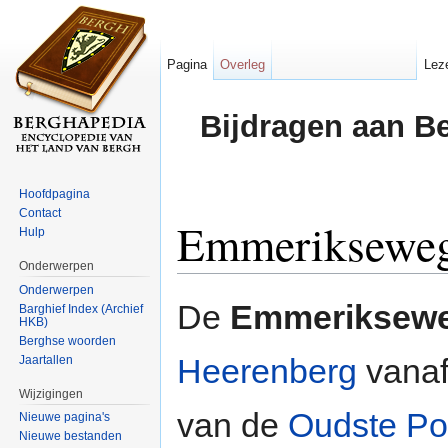
Pagina
Overleg
Lez
Bijdragen aan B
Hoofdpagina
Contact
Emmeriksewe
Hulp
Onderwerpen
Ga naar:
navigatie
,
zoeken
Onderwerpen
De
Emmeriksew
Barghief Index (Archief
HKB)
Berghse woorden
Heerenberg
vana
Jaartallen
Wijzigingen
van de
Oudste Poo
Nieuwe pagina's
Nieuwe bestanden