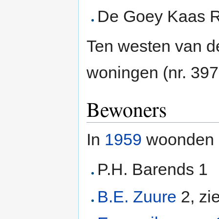
De Goey Kaas Re
Ten westen van d
woningen (nr. 397
Bewoners
In
1959
woonden 
P.H. Barends 1
B.E. Zuure
2, zi