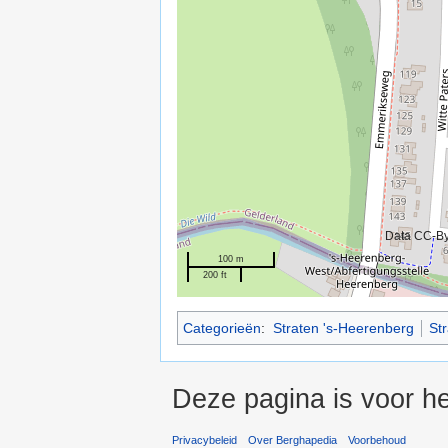
Data CC-B
100 m
200 ft
Categorieën
:
Straten 's-Heerenberg
St
Deze pagina is voor he
Privacybeleid
Over Berghapedia
Voorbehoud