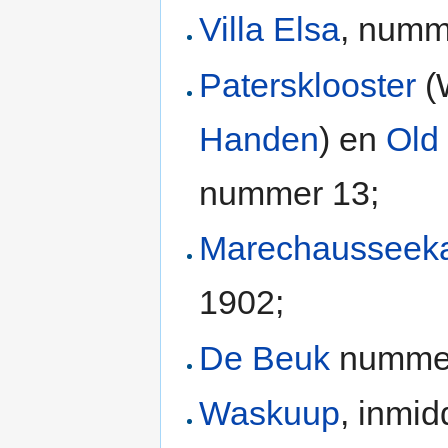
Villa Elsa
, numm
Patersklooster
(
Handen
) en
Old 
nummer 13;
Marechausseek
1902;
De Beuk
nummer
Waskuup
, inmid