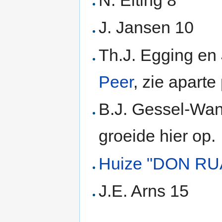
N. Elting 8
J. Jansen 10
Th.J. Egging en
Peer
, zie apart
B.J. Gessel-Wan
groeide hier op.
Huize "DON RUA
J.E. Arns 15