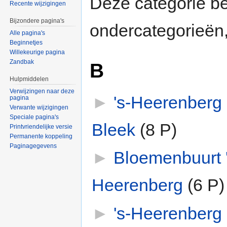
Deze categorie b
Recente wijzigingen
Bijzondere pagina's
ondercategorieën,
Alle pagina's
Beginnetjes
Willekeurige pagina
Zandbak
B
Hulpmiddelen
Verwijzingen naar deze
►
's-Heerenberg
pagina
Verwante wijzigingen
Speciale pagina's
Bleek
‎
(8 P)
Printvriendelijke versie
Permanente koppeling
Paginagegevens
►
Bloemenbuurt '
Heerenberg
‎
(6 P)
►
's-Heerenberg