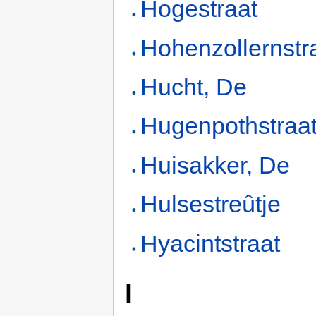
Hogestraat
Hohenzollernstr
Hucht, De
Hugenpothstraa
Huisakker, De
Hulsestreûtje
Hyacintstraat
I