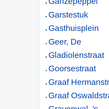
Ganzepeppel
Garstestuk
Gasthuisplein
Geer, De
Gladiolenstraat
Goorsestraat
Graaf Hermanstr
Graaf Oswaldstr
Gravenwal, 's