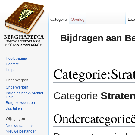
Categorie
Overleg
Lez
Bijdragen aan B
Hoofdpagina
Contact
Categorie:Stra
Hulp
Onderwerpen
Ga naar:
navigatie
,
zoeken
Onderwerpen
Categorie
Strate
Barghief Index (Archief
HKB)
Berghse woorden
Jaartallen
Ondercategorie
Wijzigingen
Nieuwe pagina's
Nieuwe bestanden