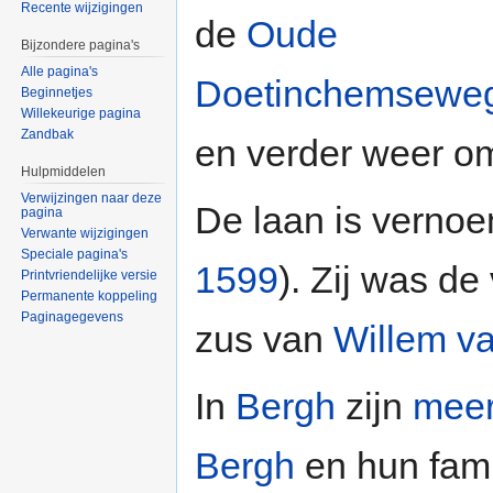
Recente wijzigingen
de
Oude
Bijzondere pagina's
Alle pagina's
Doetinchemsewe
Beginnetjes
Willekeurige pagina
Zandbak
en verder weer o
Hulpmiddelen
Verwijzingen naar deze
De laan is verno
pagina
Verwante wijzigingen
Speciale pagina's
1599
). Zij was d
Printvriendelijke versie
Permanente koppeling
Paginagegevens
zus van
Willem v
In
Bergh
zijn
meer
Bergh
en hun fam