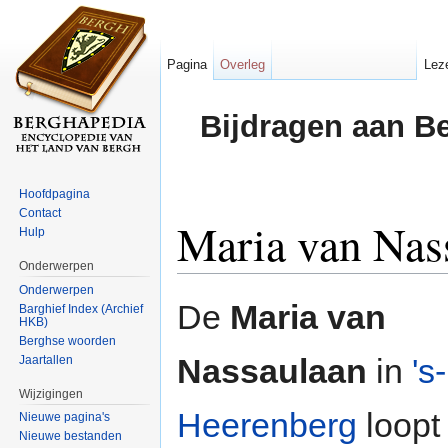
Pagina
Overleg
Lez
Bijdragen aan B
Hoofdpagina
Contact
Maria van Nas
Hulp
Onderwerpen
Ga naar:
navigatie
,
zoeken
Onderwerpen
De
Maria van
Barghief Index (Archief
HKB)
Berghse woorden
Nassaulaan
in
's-
Jaartallen
Wijzigingen
Heerenberg
loopt
Nieuwe pagina's
Nieuwe bestanden