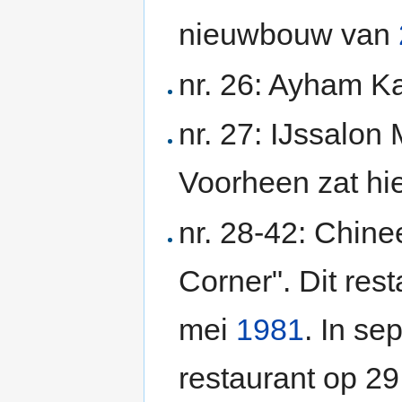
nieuwbouw van
nr. 26: Ayham K
nr. 27: IJssalon 
Voorheen zat hi
nr. 28-42: Chine
Corner". Dit res
mei
1981
. In s
restaurant op 2