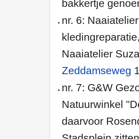
bakkertje geno
nr. 6: Naaiateli
kledingreparatie
Naaiatelier Suza
Zeddamseweg
1
nr. 7: G&W Gez
Natuurwinkel "De
daarvoor Rosend
Stadsplein zitten