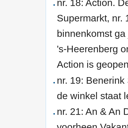
nr. 18: Action. 
Supermarkt, nr. 1
binnenkomst ga j
's-Heerenberg o
Action is geope
nr. 19: Benerink
de winkel staat l
nr. 21: An & An
voorheen Vakant