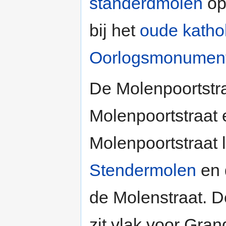
standerdmolen
op
bij het
oude katho
Oorlogsmonumen
De Molenpoortstraa
Molenpoortstraat
Molenpoortstraat 
Stendermolen
en
de Molenstraat. D
zit vlak voor Gra