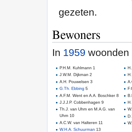
gezeten.
Bewoners
In
1959
woonden h
P.H.M. Kuhlmann 1
H.
J.W.M. Dijkman 2
H.
A.H. Pouwelsen 3
A.
G.Th. Ebbing
5
F.
A.F.M. Went en A.A. Boschker 8
B.
J.J.J.P. Cobbenhagen 9
H.
Th.J. van Uhm en M.A.G. van
W.
Uhm 10
D.
A.C.W. van Halteren 11
W.
W.H.A. Schuurman
13