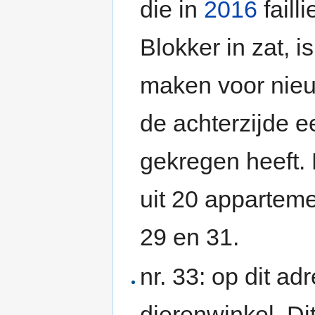
die in
2016
faill
Blokker in zat, 
maken voor nie
de achterzijde 
gekregen heeft.
uit 20 apparteme
29 en 31.
nr. 33: op dit a
dierenwinkel. D