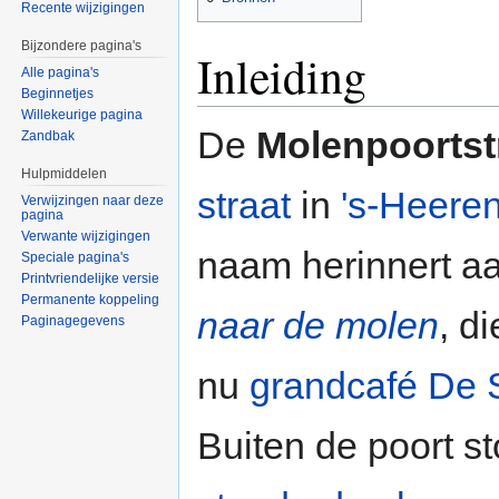
Recente wijzigingen
Bijzondere pagina's
Inleiding
Alle pagina's
Beginnetjes
Willekeurige pagina
De
Molenpoortst
Zandbak
Hulpmiddelen
straat
in
's-Heere
Verwijzingen naar deze
pagina
Verwante wijzigingen
naam herinnert a
Speciale pagina's
Printvriendelijke versie
Permanente koppeling
naar de molen
, d
Paginagegevens
nu
grandcafé De 
Buiten de poort s