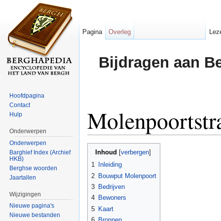
Pagina
Overleg
Lez
Bijdragen aan B
Hoofdpagina
Contact
Molenpoortstr
Hulp
Onderwerpen
Ga naar:
navigatie
,
zoeken
Onderwerpen
Inhoud
Barghief Index (Archief
[
verbergen
]
HKB)
1
Inleiding
Berghse woorden
2
Bouwput Molenpoort
Jaartallen
3
Bedrijven
Wijzigingen
4
Bewoners
Nieuwe pagina's
5
Kaart
Nieuwe bestanden
6
Bronnen