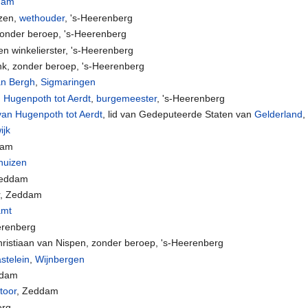
dam
yzen,
wethouder
, 's-Heerenberg
zonder beroep, 's-Heerenberg
n winkelierster, 's-Heerenberg
nk, zonder beroep, 's-Heerenberg
an Bergh
,
Sigmaringen
Hugenpoth tot Aerdt
,
burgemeester
, 's-Heerenberg
van Hugenpoth tot Aerdt
, lid van Gedeputeerde Staten van
Gelderland
,
ijk
dam
huizen
Zeddam
r, Zeddam
amt
erenberg
hristiaan van Nispen, zonder beroep, 's-Heerenberg
stelein
,
Wijnbergen
ddam
toor
, Zeddam
erg