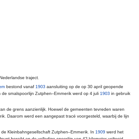
ederlandse traject.
hem
bestond vanaf
1903
aansluiting op de op 30 april geopende
van de smalspoorlijn Zutphen–Emmerik werd op 4 juli
1903
in gebruik
n van de grens aanzienlijk. Hoewel de gemeenten tevreden waren
k. Daarom werd een aangepast tracé voorgesteld, waarbij de lijn
 de Kleinbahngesellschaft Zutphen–Emmerik. In
1909
werd het
unt bereikt en de volledige spoorlijn van 42 kilometer voltooid.