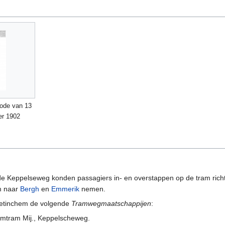
ode van 13
er 1902
 de Keppelseweg konden passagiers in- en overstappen op de tram rich
am naar
Bergh
en
Emmerik
nemen.
etinchem de volgende
Tramwegmaatschappijen
:
omtram Mij., Keppelscheweg.