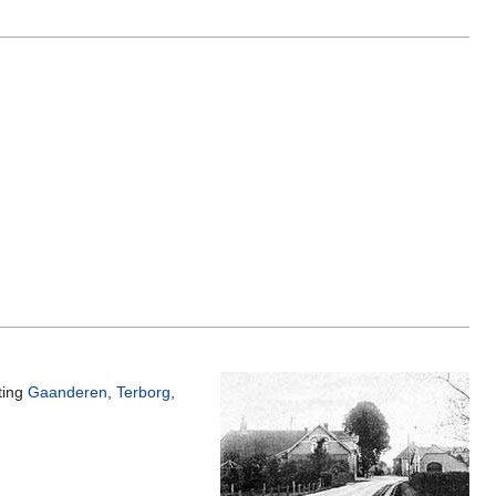
ting
Gaanderen
,
Terborg
,