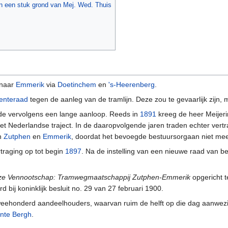
an een stuk grond van Mej. Wed. Thuis
naar
Emmerik
via
Doetinchem
en
's-Heerenberg
.
enteraad
tegen de aanleg van de tramlijn. Deze zou te gevaarlijk zijn
nde vervolgens een lange aanloop. Reeds in
1891
kreeg de heer Meijeri
het Nederlandse traject. In de daaropvolgende jaren traden echter ver
en
Zutphen
en
Emmerik
, doordat het bevoegde bestuursorgaan niet me
traging op tot begin
1897
. Na de instelling van een nieuwe raad van 
e Vennootschap: Tramwegmaatschappij Zutphen-Emmerik
opgericht t
bij koninklijk besluit no. 29 van 27 februari 1900.
 tweehonderd aandeelhouders, waarvan ruim de helft op die dag aanwez
nte Bergh
.