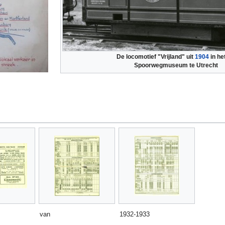
De locomotief "Vrijland" uit
1904
in he
Spoorwegmuseum te Utrecht
van
1932-1933