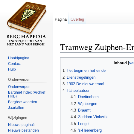
Pagina
Overleg
Tramweg Zutphen-E
Ga naar:
navigatie
,
zoeken
Hoofdpagina
Inhoud
[
ve
Contact
Hulp
1
Het begin en het einde
2
Dienstregelingen
Onderwerpen
3
1902-De nieuwe tram!
Onderwerpen
4
Halteplaatsen
Barghief Index (Archief
HKB)
4.1
Doetinchem
Berghse woorden
4.2
Wijnbergen
Jaartallen
4.3
Braamt
4.4
Zeddam-Vinkwijk
Wijzigingen
4.5
Lengel
Nieuwe pagina's
4.6
's-Heerenberg
Nieuwe bestanden