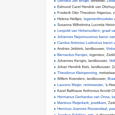
Gerhard Jan Bruijel
, winkelier,
Zed
Edmund Carel Hendrik van Ditzhu
Frederik Otto Theodoor Hajenius, 
Helena Heiltjes,
logementhoudster
e
Susanna Wilhelmina Lucretia Heini
Leopold van Hohenzollern
,
graaf v
Johannes Nepomucenus baron van 
Carolus Antonius Ludovicus baron 
Andries Jebbink, landbouwer,
Vinkw
Bernardus Kersjes
, ingenieur, Zed
Johannes Kersjes, landbouwer,
Vet
Johan Hendrik Kets, landbouwer, 
Theodorus Kleinpenning
, metselaa
Willem Koenders, landbouwer,
Bra
Laurens Meijer
,
rentmeester
, 's-He
Karel Balthazar Anthonius Arnold C
Hermanus Gerhardus van Onna
,
ka
Martinus Reijerkerk
,
predikant
, Ze
Henricus Joannes Roosendaal
,
pas
Jacobus Schikker
,
arts
, 's-Heerenb