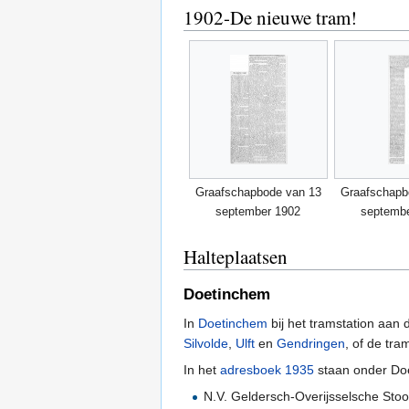
1902-De nieuwe tram!
Graafschapbode van 13
Graafschapb
september 1902
septemb
Halteplaatsen
Doetinchem
In
Doetinchem
bij het tramstation aan
Silvolde
,
Ulft
en
Gendringen
, of de tr
In het
adresboek 1935
staan onder Do
N.V. Geldersch-Overijsselsche Sto