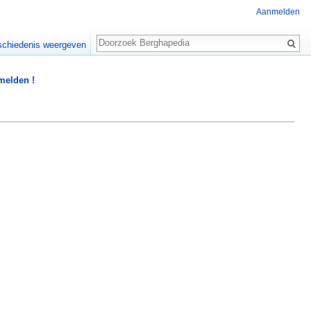
Aanmelden
Zoeken
chiedenis weergeven
 melden !