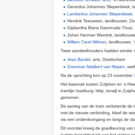
Gerardus Johannes Sliepenbeek, 
Lambertus Johannes Sliepenbeek
,
Hendrik Teeuwsen, landbouwer, Z
Gijsbertha Maria Geertruida Thuis,
Johan Harman Wentink, landbouwe
Willem Carel Wilmes
, landbouwer, 
Twee aandeelhouders hadden eerder 
Jean Bardet
, arts, Doetinchem
Gneomar Adalbert van Nispen
, wet
Na de oprichting kon op 23 november
Het baanvak tussen Zutphen en ’s-He
tramlijn Isselburg–Velp, terwijl in Zutp
genomen.
De aanleg van de tram verbeterde de t
met de nieuwe verbinding, bleef de wen
via een onderdoorgang en langs de sta
Dit voorstel kreeg de goedkeuring van
laatste trajectdeel tot aan het statio