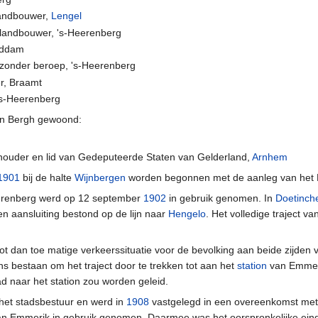
landbouwer,
Lengel
 landbouwer, 's-Heerenberg
eddam
 zonder beroep, 's-Heerenberg
r, Braamt
's-Heerenberg
in Bergh gewoond:
houder en lid van Gedeputeerde Staten van Gelderland,
Arnhem
1901
bij de halte
Wijnbergen
worden begonnen met de aanleg van het N
erenberg werd op 12 september
1902
in gebruik genomen. In
Doetinc
hen aansluiting bestond op de lijn naar
Hengelo
. Het volledige traject 
ot dan toe matige verkeerssituatie voor de bevolking aan beide zijde
s bestaan om het traject door te trekken tot aan het
station
van Emmeri
d naar het station zou worden geleid.
 het stadsbestuur en werd in
1908
vastgelegd in een overeenkomst met
n van Emmerik in gebruik genomen. Daarmee was het oorspronkelijke eindp