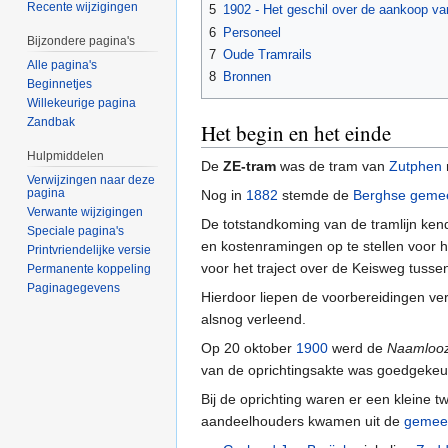
Recente wijzigingen
5
1902 - Het geschil over de aankoop v
6
Personeel
Bijzondere pagina's
7
Oude Tramrails
Alle pagina's
8
Bronnen
Beginnetjes
Willekeurige pagina
Zandbak
Het begin en het einde
Hulpmiddelen
De
ZE-tram
was de tram van
Zutphen
Verwijzingen naar deze
pagina
Nog in
1882
stemde de
Berghse geme
Verwante wijzigingen
De totstandkoming van de tramlijn ke
Speciale pagina's
en kostenramingen op te stellen voor 
Printvriendelijke versie
voor het traject over de Keisweg tuss
Permanente koppeling
Paginagegevens
Hierdoor liepen de voorbereidingen ver
alsnog verleend.
Op 20 oktober
1900
werd de
Naamlooz
van de oprichtingsakte was goedgekeurd 
Bij de oprichting waren er een kleine
aandeelhouders kwamen uit de
gemee