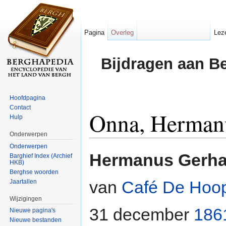
Pagina
Overleg
Lez
Bijdragen aan B
Hoofdpagina
Contact
Onna, Herman
Hulp
Onderwerpen
Ga naar:
navigatie
,
zoeken
Onderwerpen
Hermanus Gerha
Barghief Index (Archief
HKB)
Berghse woorden
van
Café De Hoo
Jaartallen
Wijzigingen
31 december
186
Nieuwe pagina's
Nieuwe bestanden