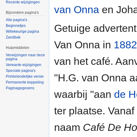
Recente wijzigingen
van Onna
en Joha
Bijzondere pagina's
Alle pagina's
Getuige advertent
Beginnetjes
Willekeurige pagina
Zandbak
Van Onna in
1882
Hulpmiddelen
Verwijzingen naar deze
van het café. Aanv
pagina
Verwante wijzigingen
Speciale pagina's
"H.G. van Onna a
Printvriendelijke versie
Permanente koppeling
Paginagegevens
waarbij "aan
de H
ter plaatse. Vana
naam
Café De H