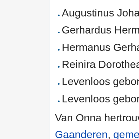
Augustinus Joha
Gerhardus Herm
Hermanus Gerha
Reinira Dorothe
Levenloos gebor
Levenloos gebor
Van Onna hertrou
Gaanderen
,
geme