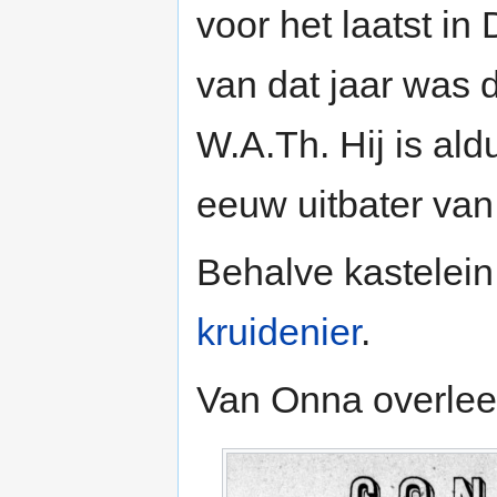
voor het laatst i
van dat jaar was 
W.A.Th. Hij is ald
eeuw uitbater va
Behalve kastelei
kruidenier
.
Van Onna overlee