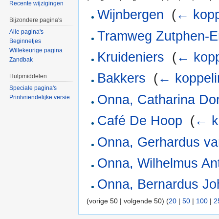
Recente wijzigingen
Wijnbergen
‎
(
← kopp
Bijzondere pagina's
Alle pagina's
Tramweg Zutphen-E
Beginnetjes
Willekeurige pagina
Kruideniers
‎
(
← kopp
Zandbak
Bakkers
‎
(
← koppel
Hulpmiddelen
Speciale pagina's
Onna, Catharina Do
Printvriendelijke versie
Café De Hoop
‎
(
← k
Onna, Gerhardus va
Onna, Wilhelmus An
Onna, Bernardus Jo
(vorige 50 | volgende 50) (
20
|
50
|
100
|
2