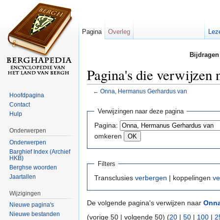
Pagina
Overleg
Lez
Bijdragen
Pagina's die verwijzen
←
Onna, Hermanus Gerhardus van
Hoofdpagina
Ga naar:
navigatie
,
zoeken
Contact
Verwijzingen naar deze pagina
Hulp
Pagina:
Onderwerpen
omkeren
Onderwerpen
Barghief Index (Archief
HKB)
Filters
Berghse woorden
Jaartallen
Transclusies
verbergen
| koppelingen
ve
Wijzigingen
De volgende pagina's verwijzen naar
Onna
Nieuwe pagina's
Nieuwe bestanden
(vorige 50 | volgende 50) (
20
|
50
|
100
|
2