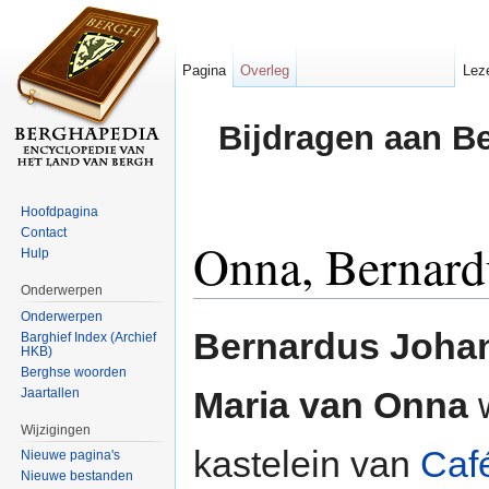
Pagina
Overleg
Lez
Bijdragen aan B
Hoofdpagina
Contact
Onna, Bernard
Hulp
Onderwerpen
Ga naar:
navigatie
,
zoeken
Onderwerpen
Bernardus Joha
Barghief Index (Archief
HKB)
Berghse woorden
Maria van Onna
Jaartallen
Wijzigingen
kastelein van
Caf
Nieuwe pagina's
Nieuwe bestanden