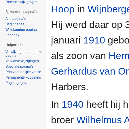
Recente wijzigingen
Hoop
in
Wijnberg
Bijzondere pagina's
Alle pagina's
Hij werd daar op 
Beginnetjes
Willekeurige pagina
Zandbak
januari
1910
gebo
Hulpmiddelen
Verwijzingen naar deze
als zoon van
Her
pagina
Verwante wijzigingen
Speciale pagina's
Gerhardus van O
Printvriendelijke versie
Permanente koppeling
Paginagegevens
Harbers.
In
1940
heeft hij 
broer
Wilhelmus 