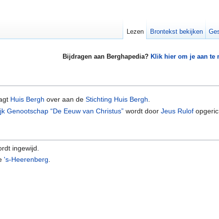
Lezen
Brontekst bekijken
Ges
Bijdragen aan Berghapedia?
Klik hier om je aan te
agt
Huis Bergh
over aan de
Stichting Huis Bergh
.
lijk Genootschap “De Eeuw van Christus”
wordt door
Jeus Rulof
opgeric
rdt ingewijd.
e
's-Heerenberg
.