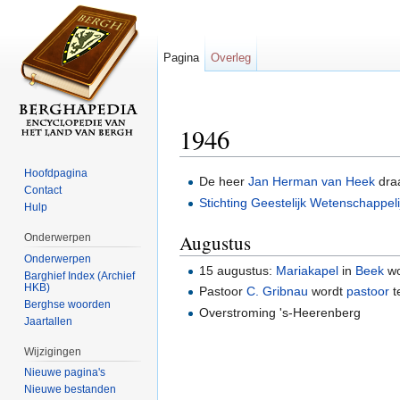
Pagina
Overleg
1946
Ga naar:
navigatie
,
zoeken
Hoofdpagina
De heer
Jan Herman van Heek
dra
Contact
Stichting Geestelijk Wetenschappe
Hulp
Augustus
Onderwerpen
Onderwerpen
15 augustus:
Mariakapel
in
Beek
wo
Barghief Index (Archief
HKB)
Pastoor
C. Gribnau
wordt
pastoor
t
Berghse woorden
Overstroming 's-Heerenberg
Jaartallen
Wijzigingen
Nieuwe pagina's
Nieuwe bestanden