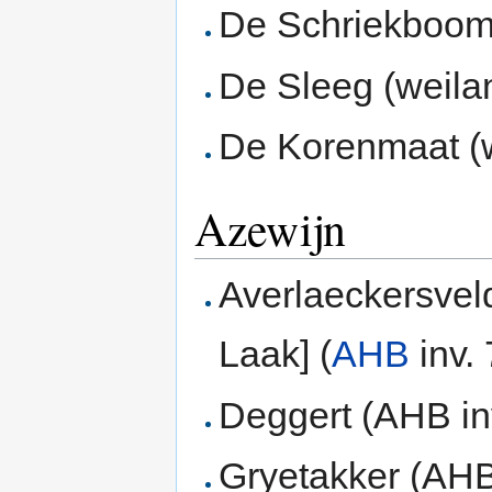
De Schriekboom
De Sleeg (weila
De Korenmaat (
Azewijn
Averlaeckersvel
Laak] (
AHB
inv.
Deggert (AHB inv
Gryetakker (AHB