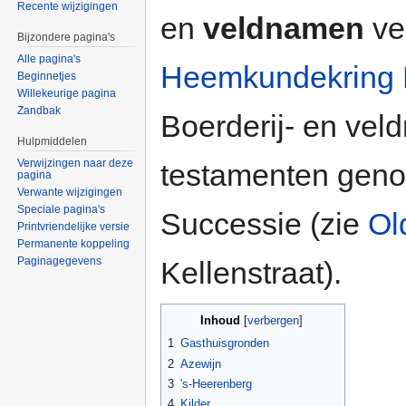
Recente wijzigingen
en
veldnamen
ve
Bijzondere pagina's
Alle pagina's
Heemkundekring 
Beginnetjes
Willekeurige pagina
Zandbak
Boerderij- en ve
Hulpmiddelen
Verwijzingen naar deze
testamenten geno
pagina
Verwante wijzigingen
Speciale pagina's
Successie (zie
Old
Printvriendelijke versie
Permanente koppeling
Paginagegevens
Kellenstraat).
Inhoud
[
verbergen
]
1
Gasthuisgronden
2
Azewijn
3
's-Heerenberg
4
Kilder