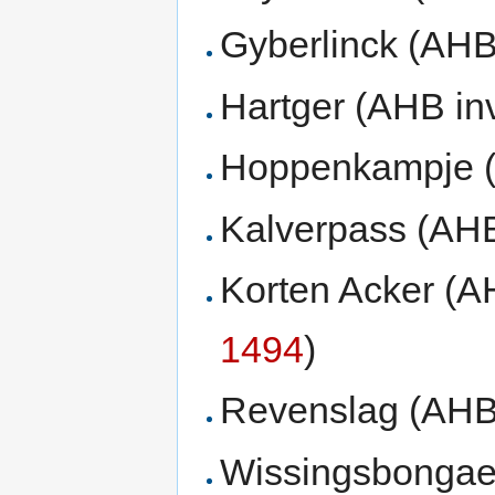
Gyberlinck (AHB 
Hartger (AHB inv
Hoppenkampje (A
Kalverpass (AHB
Korten Acker (A
1494
)
Revenslag (AHB 
Wissingsbongaer