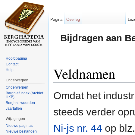
Pagina
Overleg
Lez
Bijdragen aan B
Hoofdpagina
Contact
Veldnamen
Hulp
Onderwerpen
Ga naar:
navigatie
,
zoeken
Onderwerpen
Omdat het indust
Barghief Index (Archief
HKB)
Berghse woorden
steeds verder opr
Jaartallen
Wijzigingen
Ni-js nr. 44
op blz.
Nieuwe pagina's
Nieuwe bestanden