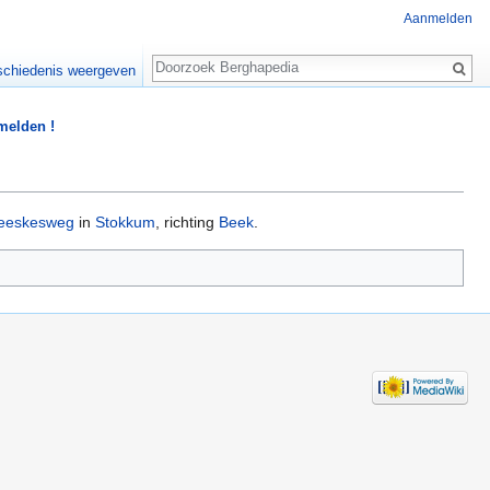
Aanmelden
Zoeken
chiedenis weergeven
 melden !
eeskesweg
in
Stokkum
, richting
Beek
.