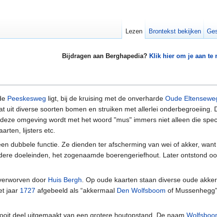
Lezen
Brontekst bekijken
Ges
Bijdragen aan Berghapedia?
Klik hier om je aan te
de
Peeskesweg
ligt, bij de kruising met de onverharde
Oude Eltensewe
t uit diverse soorten bomen en struiken met allerlei onderbegroeiing. 
van deze omgeving wordt met het woord "mus" immers niet alleen die spec
rten, lijsters etc.
n dubbele functie. Ze dienden ter afscherming van wei of akker, want 
andere doeleinden, het zogenaamde boerengeriefhout. Later ontstond oo
verworven door
Huis Bergh
. Op oude kaarten staan diverse oude akke
et jaar
1727
afgebeeld als “akkermaal
Den Wolfsboom
of Mussenhegg".
s ooit deel uitgemaakt van een grotere houtopstand. De naam
Wolfsbo