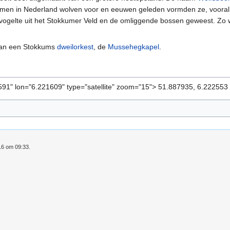
men in Nederland wolven voor en eeuwen geleden vormden ze, vooral i
gevogelte uit het Stokkumer Veld en de omliggende bossen geweest. Z
van een Stokkums
dweilorkest
, de
Mussehegkapel
.
591" lon="6.221609" type="satellite" zoom="15"> 51.887935, 6.22255
16 om 09:33.