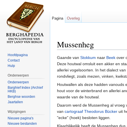
Pagina
Overleg
Mussenheg
Ga naar:
navigatie
,
zoeken
Hoofdpagina
Gaande van
Stokkum
naar
Beek
over 
Contact
Deze houtwal omsluit een akker en staa
Hulp
allerlei vogelsoorten. In het dialect 
Onderwerpen
rondvliegt, zoals mezen, vinken, kwikstaa
Onderwerpen
Houtwallen als deze hadden vanouds ee
Barghief Index (Archief
hout voor de winterbrand en allerlei 
HKB)
Berghse woorden
waarde van de houtwal.
Jaartallen
Daarom werd de Mussenheg al vroeg 
van
cartograaf
Theodorus Bücker
uit h
Wijzigingen
"ecke" (hoek) besloten liggen.
Nieuwe pagina's
Nieuwe bestanden
Klaarblijkelijk heeft de Mussenheg du