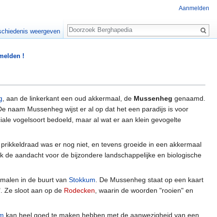
Aanmelden
Zoeken
chiedenis weergeven
 melden !
g
, aan de linkerkant een oud akkermaal, de
Mussenheg
genaamd.
De naam Mussenheg wijst er al op dat het een paradijs is voor
iale vogelsoort bedoeld, maar al wat er aan klein gevogelte
prikkeldraad was er nog niet, en tevens groeide in een akkermaal
k de aandacht voor de bijzondere landschappelijke en biologische
rmalen in de buurt van
Stokkum
. De Mussenheg staat op een kaart
 Ze sloot aan op de
Rodecken
, waarin de woorden "rooien" en
om
kan heel goed te maken hebben met de aanwezigheid van een