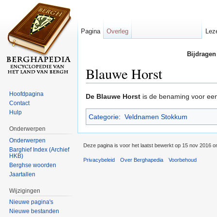
Pagina
Overleg
Lez
Bijdragen
Blauwe Horst
Ga naar:
navigatie
,
zoeken
Hoofdpagina
De Blauwe Horst
is de benaming voor ee
Contact
Hulp
Categorie
:
Veldnamen Stokkum
Onderwerpen
Onderwerpen
Deze pagina is voor het laatst bewerkt op 15 nov 2016 o
Barghief Index (Archief
HKB)
Privacybeleid
Over Berghapedia
Voorbehoud
Berghse woorden
Jaartallen
Wijzigingen
Nieuwe pagina's
Nieuwe bestanden