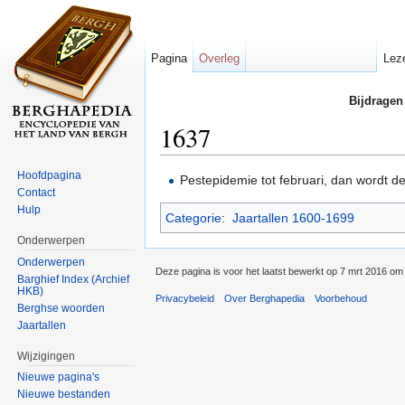
Pagina
Overleg
Lez
Bijdragen
1637
Ga naar:
navigatie
,
zoeken
Hoofdpagina
Pestepidemie tot februari, dan wordt de
Contact
Hulp
Categorie
:
Jaartallen 1600-1699
Onderwerpen
Onderwerpen
Deze pagina is voor het laatst bewerkt op 7 mrt 2016 om
Barghief Index (Archief
HKB)
Privacybeleid
Over Berghapedia
Voorbehoud
Berghse woorden
Jaartallen
Wijzigingen
Nieuwe pagina's
Nieuwe bestanden