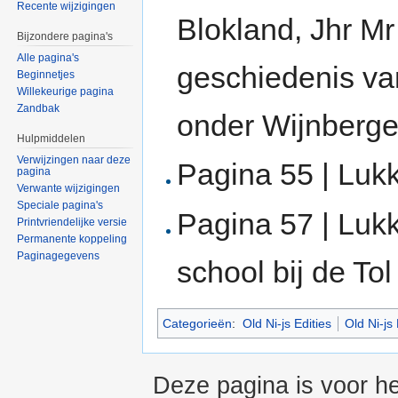
Recente wijzigingen
Blokland, Jhr Mr
Bijzondere pagina's
Alle pagina's
geschiedenis v
Beginnetjes
Willekeurige pagina
Zandbak
onder Wijnberg
Hulpmiddelen
Verwijzingen naar deze
Pagina 55 | Luk
pagina
Verwante wijzigingen
Speciale pagina's
Pagina 57 | Luk
Printvriendelijke versie
Permanente koppeling
Paginagegevens
school bij de To
Categorieën
:
Old Ni-js Edities
Old Ni-js
Deze pagina is voor he