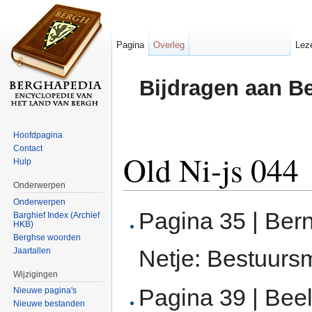
Pagina
Overleg
Lez
Bijdragen aan B
Hoofdpagina
Contact
Old Ni-js 044
Hulp
Onderwerpen
Ga naar:
navigatie
,
zoeken
Onderwerpen
Pagina 35 | Ber
Barghief Index (Archief
HKB)
Berghse woorden
Netje: Bestuurs
Jaartallen
Wijzigingen
Pagina 39 | Bee
Nieuwe pagina's
Nieuwe bestanden