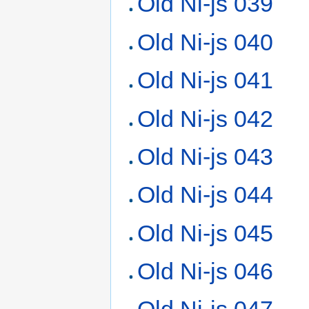
Old Ni-js 039
Old Ni-js 040
Old Ni-js 041
Old Ni-js 042
Old Ni-js 043
Old Ni-js 044
Old Ni-js 045
Old Ni-js 046