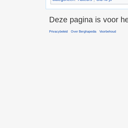
Deze pagina is voor he
Privacybeleid
Over Berghapedia
Voorbehoud