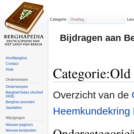
Categorie
Overleg
Lez
Bijdragen aan B
Hoofdpagina
Contact
Categorie:Old 
Hulp
Onderwerpen
Ga naar:
navigatie
,
zoeken
Onderwerpen
Overzicht van de
Barghief Index (Archief
HKB)
Berghse woorden
Heemkundekring 
Jaartallen
Wijzigingen
Nieuwe pagina's
Ondercategorie
Nieuwe bestanden