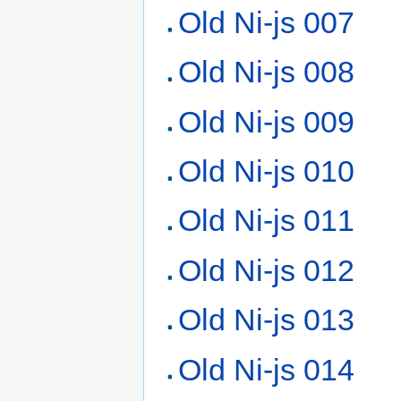
Old Ni-js 007
Old Ni-js 008
Old Ni-js 009
Old Ni-js 010
Old Ni-js 011
Old Ni-js 012
Old Ni-js 013
Old Ni-js 014