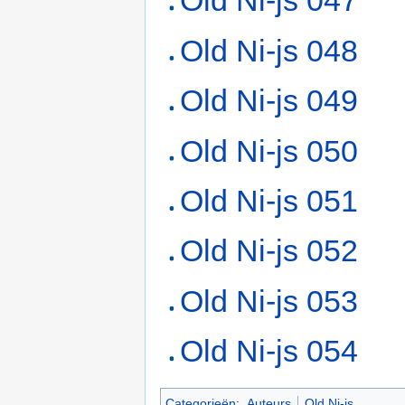
Old Ni-js 047
Old Ni-js 048
Old Ni-js 049
Old Ni-js 050
Old Ni-js 051
Old Ni-js 052
Old Ni-js 053
Old Ni-js 054
Categorieën
:
Auteurs
Old Ni-js