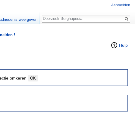
Aanmelden
Zoeken
chiedenis weergeven
 melden !
Hulp
ectie omkeren