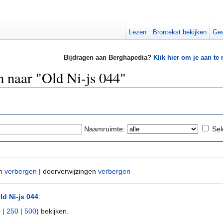
Lezen
Brontekst bekijken
Ges
Bijdragen aan Berghapedia?
Klik hier om je aan te
n naar "Old Ni-js 044"
Naamruimte:
Sel
en
verbergen
| doorverwijzingen
verbergen
ld Ni-js 044
:
0
|
250
|
500
) bekijken.