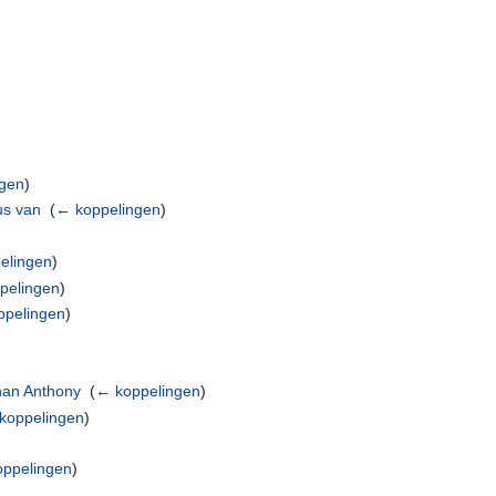
ngen
)
us van
‎
(
← koppelingen
)
elingen
)
pelingen
)
ppelingen
)
ohan Anthony
‎
(
← koppelingen
)
koppelingen
)
ppelingen
)