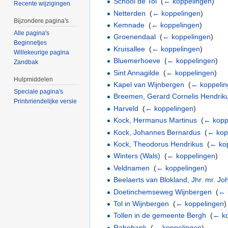
School de Tol
‎
(
← koppelingen
)
Recente wijzigingen
Netterden
‎
(
← koppelingen
)
Bijzondere pagina's
Kemnade
‎
(
← koppelingen
)
Alle pagina's
Groenendaal
‎
(
← koppelingen
)
Beginnetjes
Kruisallee
‎
(
← koppelingen
)
Willekeurige pagina
Bluemerhoeve
‎
(
← koppelingen
)
Zandbak
Sint Annagilde
‎
(
← koppelingen
)
Hulpmiddelen
Kapel van Wijnbergen
‎
(
← koppeli
Speciale pagina's
Breemen, Gerard Cornelis Hendrik
Printvriendelijke versie
Harveld
‎
(
← koppelingen
)
Kock, Hermanus Martinus
‎
(
← kopp
Kock, Johannes Bernardus
‎
(
← kop
Kock, Theodorus Hendrikus
‎
(
← ko
Winters (Wals)
‎
(
← koppelingen
)
Veldnamen
‎
(
← koppelingen
)
Beelaerts van Blokland, Jhr. mr. J
Doetinchemseweg Wijnbergen
‎
(
← 
Tol in Wijnbergen
‎
(
← koppelingen
)
Tollen in de gemeente Bergh
‎
(
← ko
Rabobank
‎
(
← koppelingen
)