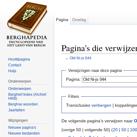
Pagina
Overleg
Pagina's die verwijze
←
Old Ni-js 044
Hoofdpagina
Ga naar:
navigatie
,
zoeken
Contact
Verwijzingen naar deze pagina
Hulp
Pagina:
Onderwerpen
Onderwerpen
Barghief Index (Archief
Filters
HKB)
Berghse woorden
Transclusies
verbergen
| koppeling
Jaartallen
Wijzigingen
De volgende pagina's verwijzen naar
O
Nieuwe pagina's
(vorige 50 | volgende 50) (
20
|
50
|
10
Nieuwe bestanden