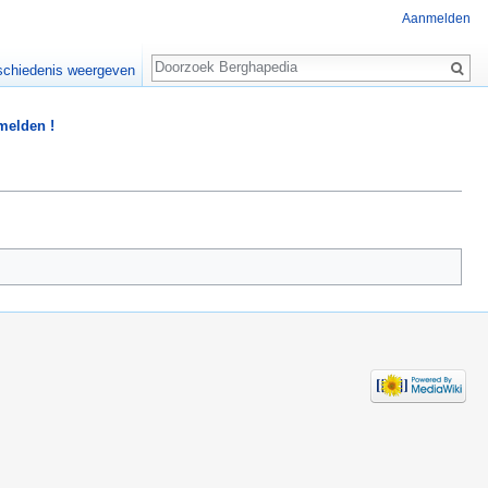
Aanmelden
Zoeken
chiedenis weergeven
 melden !