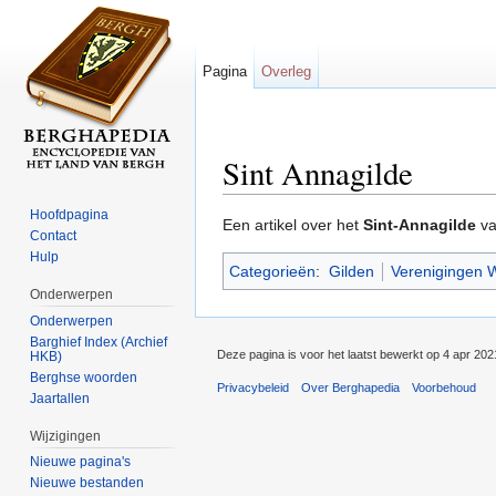
Pagina
Overleg
Sint Annagilde
Ga naar:
navigatie
,
zoeken
Hoofdpagina
Een artikel over het
Sint-Annagilde
v
Contact
Hulp
Categorieën
:
Gilden
Verenigingen 
Onderwerpen
Onderwerpen
Barghief Index (Archief
Deze pagina is voor het laatst bewerkt op 4 apr 20
HKB)
Berghse woorden
Privacybeleid
Over Berghapedia
Voorbehoud
Jaartallen
Wijzigingen
Nieuwe pagina's
Nieuwe bestanden