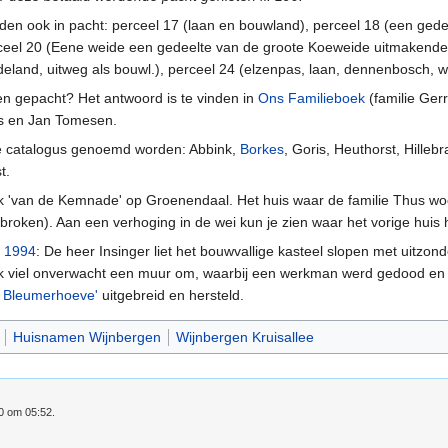
n ook in pacht: perceel 17 (laan en bouwland), perceel 18 (een gede
eel 20 (Eene weide een gedeelte van de groote Koeweide uitmakende),
deland, uitweg als bouwl.), perceel 24 (elzenpas, laan, dennenbosch, 
 gepacht? Het antwoord is te vinden in
Ons Familieboek
(familie Gerr
is en Jan Tomesen.
de catalogus genoemd worden: Abbink,
Borkes
, Goris, Heuthorst, Hillebr
t.
k 'van de Kemnade' op Groenendaal. Het huis waar de familie Thus woo
ebroken). Aan een verhoging in de wei kun je zien waar het vorige huis 
i
1994
: De heer Insinger liet het bouwvallige kasteel slopen met uitzon
ak viel onverwacht een muur om, waarbij een werkman werd gedood en
 Bleumerhoeve'
uitgebreid en hersteld.
Huisnamen Wijnbergen
Wijnbergen Kruisallee
20 om 05:52.