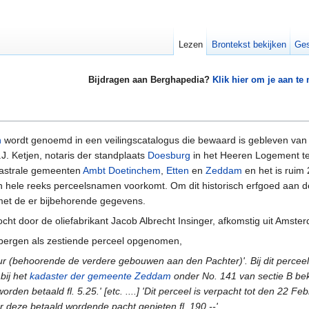
Lezen
Brontekst bekijken
Ges
Bijdragen aan Berghapedia?
Klik hier om je aan te
n
wordt genoemd in een veilingscatalogus die bewaard is gebleven van d
J. Ketjen, notaris der standplaats
Doesburg
in het Heeren Logement t
dastrale gemeenten
Ambt Doetinchem
,
Etten
en
Zeddam
en het is ruim 
een hele reeks perceelsnamen voorkomt. Om dit historisch erfgoed aan 
 met de er bijbehorende gegevens.
cht door de oliefabrikant Jacob Albrecht Insinger, afkomstig uit Ams
nbergen als zestiende perceel opgenomen,
r (behoorende de verdere gebouwen aan den Pachter)'. Bij dit perceel
bij het
kadaster der gemeente Zeddam
onder No. 141 van sectie B bek
rden betaald fl. 5.25.' [etc. ....] 'Dit perceel is verpacht tot den 22 Feb
oor deze betaald wordende pacht genieten fl. 190.--'