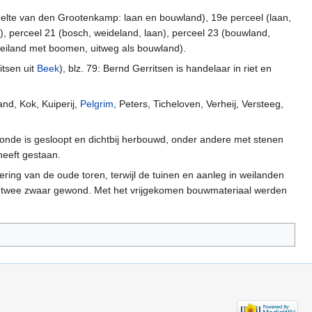
elte van den Grootenkamp: laan en bouwland), 19e perceel (laan,
 perceel 21 (bosch, weideland, laan), perceel 23 (bouwland,
weiland met boomen, uitweg als bouwland).
itsen uit
Beek
), blz. 79: Bernd Gerritsen is handelaar in riet en
and, Kok, Kuiperij,
Pelgrim
, Peters, Ticheloven, Verheij, Versteeg,
nde is gesloopt en dichtbij herbouwd, onder andere met stenen
heeft gestaan.
dering van de oude toren, terwijl de tuinen en aanleg in weilanden
 twee zwaar gewond. Met het vrijgekomen bouwmateriaal werden