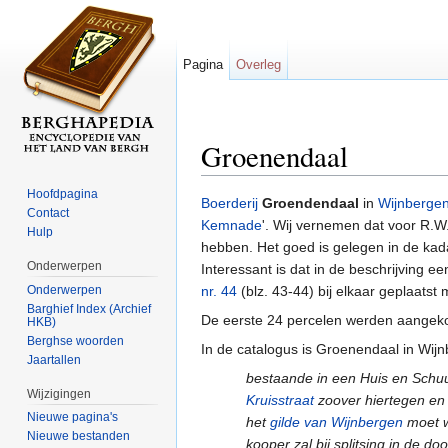
Pagina
Overleg
Groenendaal
Ga naar:
navigatie
,
zoeken
Hoofdpagina
Boerderij
Groendendaal
in
Wijnberge
Contact
Kemnade
'. Wij vernemen dat voor R.W.
Hulp
hebben. Het goed is gelegen in de ka
Onderwerpen
Interessant is dat in de beschrijving 
Onderwerpen
nr. 44
(blz. 43-44) bij elkaar geplaatst
Barghief Index (Archief
De eerste 24 percelen werden aangeko
HKB)
Berghse woorden
In de catalogus is Groenendaal in Wij
Jaartallen
bestaande in een Huis en Schuu
Wijzigingen
Kruisstraat
zoover hiertegen en 
Nieuwe pagina's
het
gilde van Wijnbergen
moet wo
Nieuwe bestanden
kooper zal bij splitsing in de d