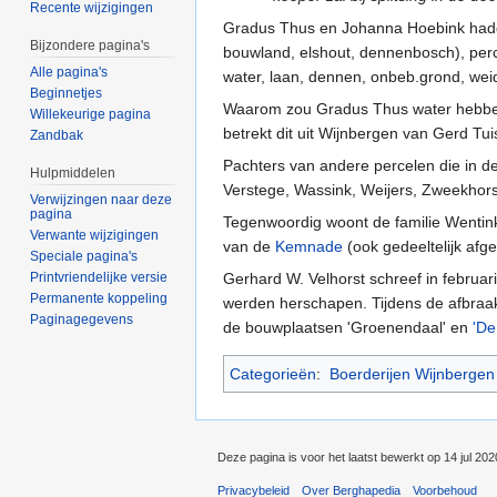
Recente wijzigingen
Gradus Thus en Johanna Hoebink hadde
Bijzondere pagina's
bouwland, elshout, dennenbosch), perc
Alle pagina's
water, laan, dennen, onbeb.grond, wei
Beginnetjes
Waarom zou Gradus Thus water hebben
Willekeurige pagina
betrekt dit uit Wijnbergen van Gerd Tu
Zandbak
Pachters van andere percelen die in 
Hulpmiddelen
Verstege, Wassink, Weijers, Zweekhors
Verwijzingen naar deze
pagina
Tegenwoordig woont de familie Wentin
Verwante wijzigingen
van de
Kemnade
(ook gedeeltelijk afg
Speciale pagina's
Printvriendelijke versie
Gerhard W. Velhorst schreef in februar
Permanente koppeling
werden herschapen. Tijdens de afbra
Paginagegevens
de bouwplaatsen 'Groenendaal' en
'De
Categorieën
:
Boerderijen Wijnbergen
Deze pagina is voor het laatst bewerkt op 14 jul 20
Privacybeleid
Over Berghapedia
Voorbehoud