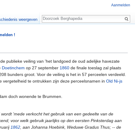
Aanmelden
Zoeken
chiedenis weergeven
 melden !
e publieke veiling van 'het landgoed de oud adelijke havezate
e
Doetinchem
op 27 september
1860
de finale toeslag zal plaats
208 bunders groot. Voor de veiling is het in 57 perceelen verdeeld.
de vergetelheid te ontrukken zijn deze perceelsnamen in
Old Ni-js
terdam doch wonende te Brummen.
 wordt 'mede verkocht het gebruik van een gedeelte van de
end; voor welk gebruik jaarlijks op den eersten Pinksterdag aan
ruarij
1862
, aan Johanna Hoebink, Weduwe Gradus Thus; -- de