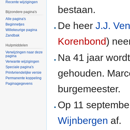
Recente wijzigingen
bestaan.
Bijzondere pagina's
Alle pagina's
De heer
J.J. Ve
Beginnetjes
Willekeurige pagina
Zandbak
Korenbond
) ne
Hulpmiddelen
Verwijzingen naar deze
Na 41 jaar wordt
pagina
Verwante wijzigingen
Speciale pagina's
gehouden. Marce
Printvriendelijke versie
Permanente koppeling
Paginagegevens
burgemeester.
Op 11 september
Wijnbergen
af.