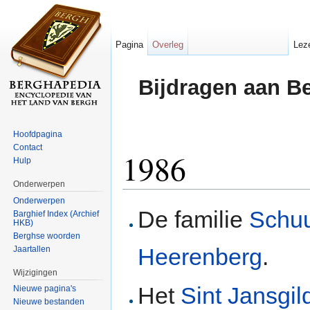
Pagina
Overleg
Lez
Bijdragen aan B
Hoofdpagina
Contact
1986
Hulp
Onderwerpen
Ga naar:
navigatie
,
zoeken
Onderwerpen
De familie
Schu
Barghief Index (Archief
HKB)
Berghse woorden
Heerenberg
.
Jaartallen
Wijzigingen
Het
Sint Jansgil
Nieuwe pagina's
Nieuwe bestanden