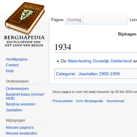
Pagina
Overleg
Lez
Bijdragen
1934
Ga naar:
navigatie
,
zoeken
Hoofdpagina
De
Waterleiding Oostelijk Gelderland
wo
Contact
Hulp
Categorie
:
Jaartallen 1900-1999
Onderwerpen
Onderwerpen
Deze pagina is voor het laatst bewerkt op 25 feb 2016 o
Barghief Index (Archief
HKB)
Privacybeleid
Over Berghapedia
Voorbehoud
Berghse woorden
Jaartallen
Wijzigingen
Nieuwe pagina's
Nieuwe bestanden