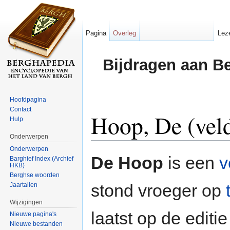
Pagina
Overleg
Lez
Bijdragen aan B
Hoofdpagina
Contact
Hoop, De (vel
Hulp
Onderwerpen
Ga naar:
navigatie
,
zoeken
Onderwerpen
De Hoop
is een
v
Barghief Index (Archief
HKB)
Berghse woorden
stond vroeger op
Jaartallen
Wijzigingen
laatst op de editi
Nieuwe pagina's
Nieuwe bestanden