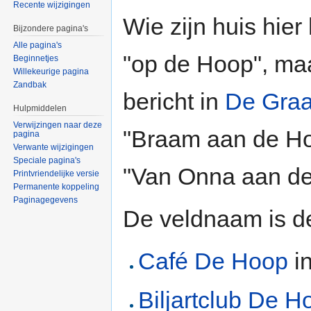
Recente wijzigingen
Wie zijn huis hier
Bijzondere pagina's
Alle pagina's
"op de Hoop", ma
Beginnetjes
Willekeurige pagina
Zandbak
bericht in
De Gra
Hulpmiddelen
Verwijzingen naar deze
"Braam aan de Ho
pagina
Verwante wijzigingen
Speciale pagina's
"Van Onna aan de
Printvriendelijke versie
Permanente koppeling
Paginagegevens
De veldnaam is d
Café De Hoop
i
Biljartclub De H