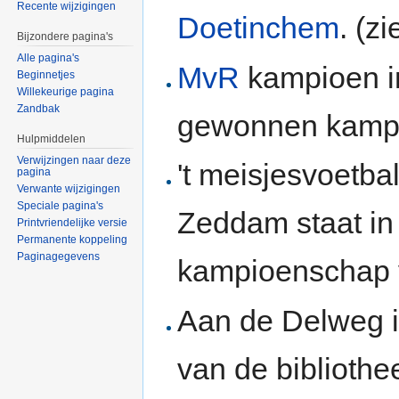
Recente wijzigingen
Doetinchem
. (z
Bijzondere pagina's
Alle pagina's
MvR
kampioen in
Beginnetjes
Willekeurige pagina
Zandbak
gewonnen kampio
Hulpmiddelen
Verwijzingen naar deze
't meisjesvoetba
pagina
Verwante wijzigingen
Speciale pagina's
Zeddam staat in
Printvriendelijke versie
Permanente koppeling
Paginagegevens
kampioenschap 
Aan de Delweg 
van de biblioth