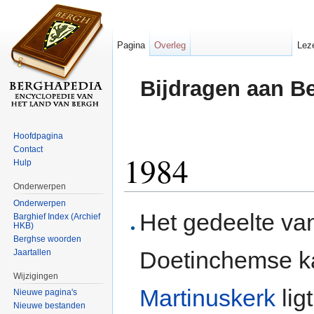
Pagina
Overleg
Lez
Bijdragen aan B
Hoofdpagina
Contact
1984
Hulp
Onderwerpen
Ga naar:
navigatie
,
zoeken
Onderwerpen
Het gedeelte v
Barghief Index (Archief
HKB)
Berghse woorden
Doetinchemse k
Jaartallen
Wijzigingen
Martinuskerk
lig
Nieuwe pagina's
Nieuwe bestanden