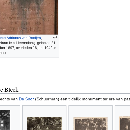
inus Adrianus van Rooijen
,
elaan te 's-Heerenberg, geboren 21
ber 1897, overleden 16 juni 1942 te
hau
de Bleek
echts van
De Snor
(Schuurman) een tijdelijk monument ter ere van pa