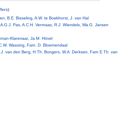
ffers
):
sen
,
B.E. Bisseling
,
A.W. te Boekhorst
,
J. van Hal
,
A.G.J. Pas
,
A.C.H. Vermaas
,
R.J. Wiendels
,
Wa.G. Jansen
kman-Klarenaar
,
Ja.M. Hövel
C.W. Wassing
,
Fam. D. Bloemendaal
.J. van den Berg
,
H.Th. Bongers
,
W.A. Derksen
,
Fam E.Th. van