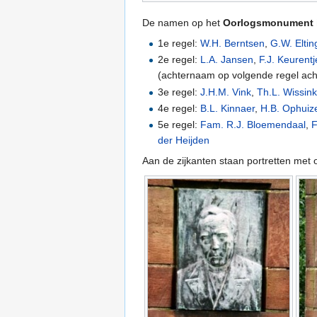
De namen op het
Oorlogsmonument i
1e regel:
W.H. Berntsen
,
G.W. Eltin
2e regel:
L.A. Jansen
,
F.J. Keurentj
(achternaam op volgende regel ach
3e regel:
J.H.M. Vink
,
Th.L. Wissin
4e regel:
B.L. Kinnaer
,
H.B. Ophuiz
5e regel:
Fam. R.J. Bloemendaal
,
der Heijden
Aan de zijkanten staan portretten met