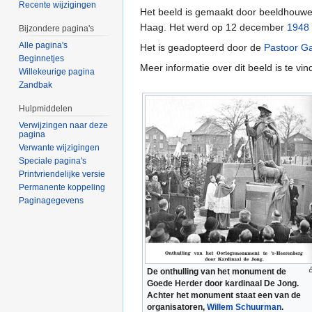
Recente wijzigingen
Het beeld is gemaakt door beeldhouwe
Haag. Het werd op 12 december
1948
Bijzondere pagina's
Alle pagina's
Het is geadopteerd door de
Pastoor G
Beginnetjes
Meer informatie over dit beeld is te vi
Willekeurige pagina
Zandbak
Hulpmiddelen
Verwijzingen naar deze
pagina
Verwante wijzigingen
Speciale pagina's
Printvriendelijke versie
Permanente koppeling
Paginagegevens
De onthulling van het monument de
Goede Herder door kardinaal De Jong.
Achter het monument staat een van de
organisatoren,
Willem Schuurman
.