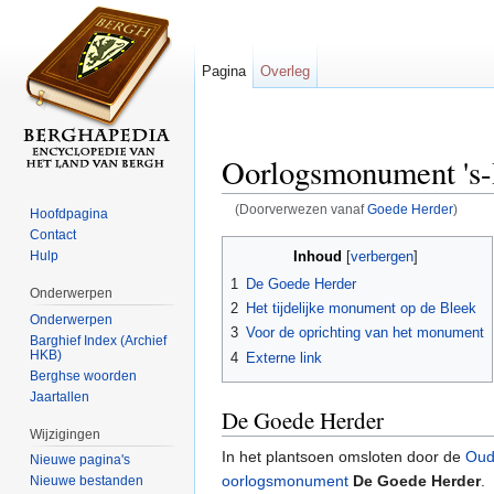
Pagina
Overleg
Oorlogsmonument 's
(Doorverwezen vanaf
Goede Herder
)
Hoofdpagina
Ga naar:
navigatie
,
zoeken
Contact
Inhoud
Hulp
[
verbergen
]
1
De Goede Herder
Onderwerpen
2
Het tijdelijke monument op de Bleek
Onderwerpen
3
Voor de oprichting van het monument
Barghief Index (Archief
HKB)
4
Externe link
Berghse woorden
Jaartallen
De Goede Herder
Wijzigingen
In het plantsoen omsloten door de
Oud
Nieuwe pagina's
oorlogsmonument
De Goede Herder
.
Nieuwe bestanden