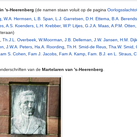
n 's-Heerenberg
(de namen staan voluit op de pagina
Oorlogsslachto
g
,
W.A. Hermsen
,
L.B. Span
,
L.J. Garretsen
,
D.H. Ettema
,
B.A. Berend
es
,
A.S. Koenders
,
L.H. Krebber
,
W.P. Litjes
,
G.J.A. Maas
,
A.P.M. Otten
teraan)
k
,
Th.J.L. Overbeek
,
W.Moorman
,
J.B. Delleman
,
J.W. Jansen
,
H.M. Dij
en
,
J.W.A. Peters
,
Ha.A. Roording
,
Th.H. Smid-de Reus
,
Tha.W. Smid
,
Fam S. Cohen
,
Fam J. Jacobs
,
Fam A. Kamp
,
Fam. B.J. en L. Straus
,
C
 onderschriften van de
Martelaren van 's-Heerenberg
.