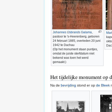
Johannes IJsbrands Galama
,
Mar
pastoor te 's-Heerenberg, geboren
kap
24 februari 1885, overleden 20 juni
okto
1942 te Dachau
Dac
(Op het monument staan puntjes,
omdat de juiste sterfdatum niet
bekend was toen het werd
gemaakt.)
Het tijdelijke monument op 
Na de
bevrijding
stond er op
de Bleek
r