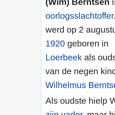
(Wim) Berntsen
i
oorlogsslachtoffer
werd op 2 august
1920
geboren in
Loerbeek
als oud
van de negen kin
Wilhelmus Bernts
Als oudste hielp
zijn vader
, maar h