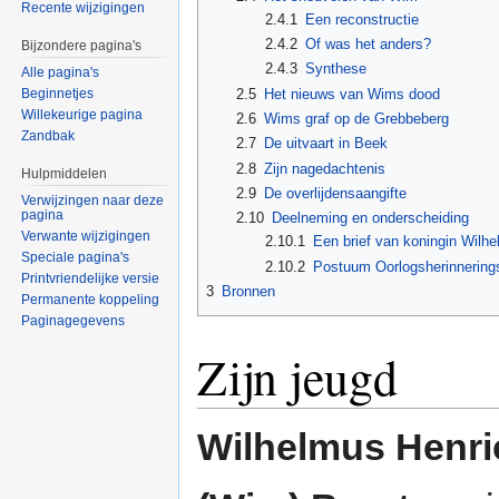
Recente wijzigingen
2.4.1
Een reconstructie
2.4.2
Of was het anders?
Bijzondere pagina's
2.4.3
Synthese
Alle pagina's
2.5
Het nieuws van Wims dood
Beginnetjes
Willekeurige pagina
2.6
Wims graf op de Grebbeberg
Zandbak
2.7
De uitvaart in Beek
2.8
Zijn nagedachtenis
Hulpmiddelen
2.9
De overlijdensaangifte
Verwijzingen naar deze
pagina
2.10
Deelneming en onderscheiding
Verwante wijzigingen
2.10.1
Een brief van koningin Wilhe
Speciale pagina's
2.10.2
Postuum Oorlogsherinnering
Printvriendelijke versie
3
Bronnen
Permanente koppeling
Paginagegevens
Zijn jeugd
Wilhelmus Henri