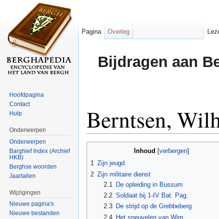
Pagina
Overleg
Lez
Bijdragen aan B
Hoofdpagina
Contact
Berntsen, Wil
Hulp
Onderwerpen
Ga naar:
navigatie
,
zoeken
Onderwerpen
Inhoud
Barghief Index (Archief
[
verbergen
]
HKB)
1
Zijn jeugd
Berghse woorden
2
Zijn militaire dienst
Jaartallen
2.1
De opleiding in Bussum
Wijzigingen
2.2
Soldaat bij 1-IV Bat. Pag.
Nieuwe pagina's
2.3
De strijd op de Grebbeberg
Nieuwe bestanden
2.4
Het sneuvelen van Wim