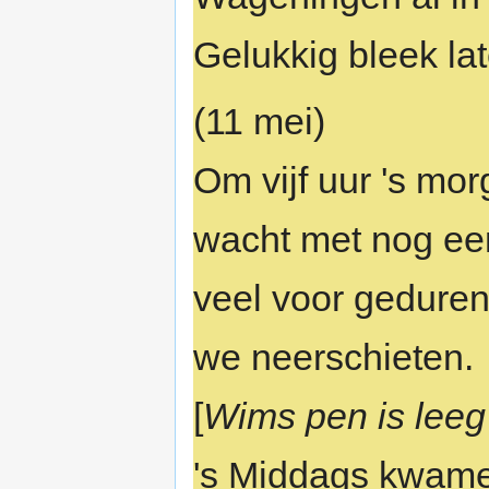
Gelukkig bleek late
(11 mei)
Om vijf uur 's mo
wacht met nog een
veel voor geduren
we neerschieten.
[
Wims pen is leeg 
's Middags kwamen