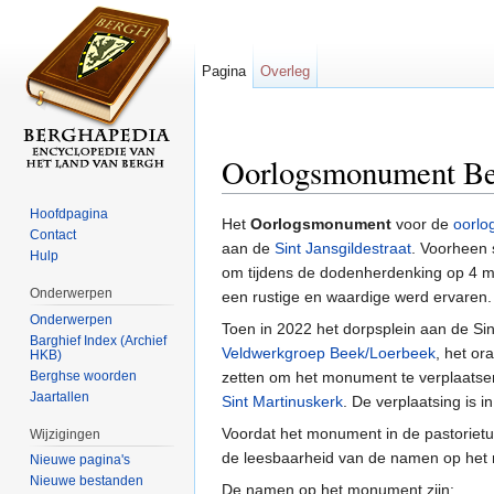
Pagina
Overleg
Oorlogsmonument B
Ga naar:
navigatie
,
zoeken
Hoofdpagina
Het
Oorlogsmonument
voor de
oorlo
Contact
aan de
Sint Jansgildestraat
. Voorheen
Hulp
om tijdens de dodenherdenking op 4 me
Onderwerpen
een rustige en waardige werd ervaren.
Onderwerpen
Toen in 2022 het dorpsplein aan de Sin
Barghief Index (Archief
Veldwerkgroep Beek/Loerbeek
, het o
HKB)
Berghse woorden
zetten om het monument te verplaatsen 
Jaartallen
Sint Martinuskerk
. De verplaatsing is 
Voordat het monument in de pastoriet
Wijzigingen
de leesbaarheid van de namen op het
Nieuwe pagina's
Nieuwe bestanden
De namen op het monument zijn: