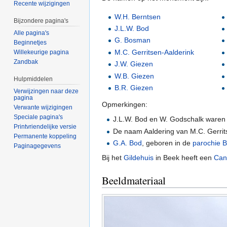
Recente wijzigingen
W.H. Berntsen
Bijzondere pagina's
J.L.W. Bod
Alle pagina's
G. Bosman
Beginnetjes
M.C. Gerritsen-Aalderink
Willekeurige pagina
Zandbak
J.W. Giezen
W.B. Giezen
Hulpmiddelen
B.R. Giezen
Verwijzingen naar deze
pagina
Opmerkingen:
Verwante wijzigingen
Speciale pagina's
J.L.W. Bod en W. Godschalk ware
Printvriendelijke versie
De naam Aaldering van M.C. Gerrits
Permanente koppeling
G.A. Bod
, geboren in de
parochie 
Paginagegevens
Bij het
Gildehuis
in Beek heeft een
Can
Beeldmateriaal