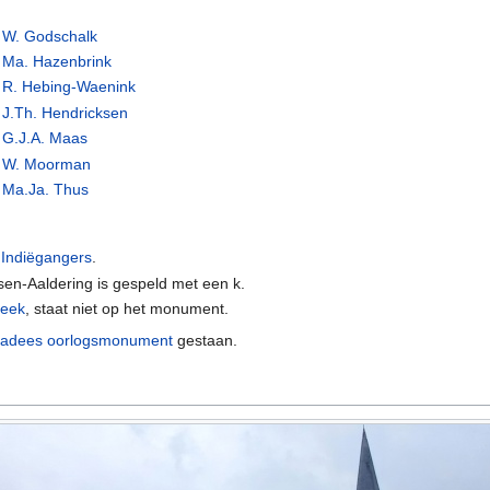
W. Godschalk
Ma. Hazenbrink
R. Hebing-Waenink
J.Th. Hendricksen
G.J.A. Maas
W. Moorman
Ma.Ja. Thus
n
Indiëgangers
.
en-Aaldering is gespeld met een k.
Beek
, staat niet op het monument.
adees oorlogsmonument
gestaan.