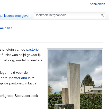
Aanmelden
Zoeken
chiedenis weergeven
 melden !
storietuin van de
pastorie
. Het was altijd gevaarlijk
het oog, omdat hij niet als
elegenheid voor de
ente Montferland
in te
k de pastorietuin bij de
dwerkgroep Beek/Loerbeek