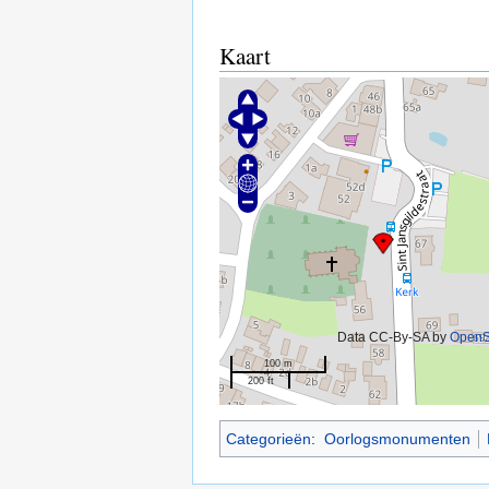
Kaart
Data CC-By-SA by
OpenS
100 m
200 ft
Categorieën
:
Oorlogsmonumenten