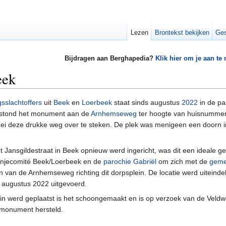
Lezen
Brontekst bekijken
Ges
Bijdragen aan Berghapedia?
Klik hier om je aan te
eek
gsslachtoffers
uit
Beek
en
Loerbeek
staat sinds augustus
2022
in de pa
 stond het monument aan de
Arnhemseweg
ter hoogte van huisnummer 6
i deze drukke weg over te steken. De plek was menigeen een doorn in 
t Jansgildestraat in Beek opnieuw werd ingericht, was dit een ideale g
ranjecomité Beek/Loerbeek en de
parochie Gabriël
om zich met de
geme
van de Arnhemseweg richting dit dorpsplein. De locatie werd uiteindelij
in augustus 2022 uitgevoerd.
uin werd geplaatst is het schoongemaakt en is op verzoek van de Vel
 monument hersteld.