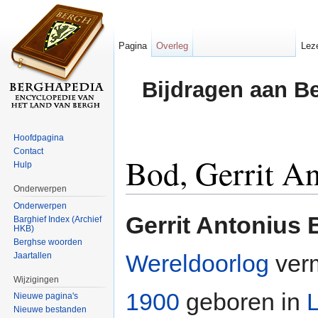
Pagina
Overleg
Lez
Bijdragen aan B
Hoofdpagina
Contact
Bod, Gerrit A
Hulp
Onderwerpen
Ga naar:
navigatie
,
zoeken
Onderwerpen
Gerrit Antonius
Barghief Index (Archief
HKB)
Berghse woorden
Wereldoorlog
verm
Jaartallen
Wijzigingen
1900
geboren in
Nieuwe pagina's
Nieuwe bestanden