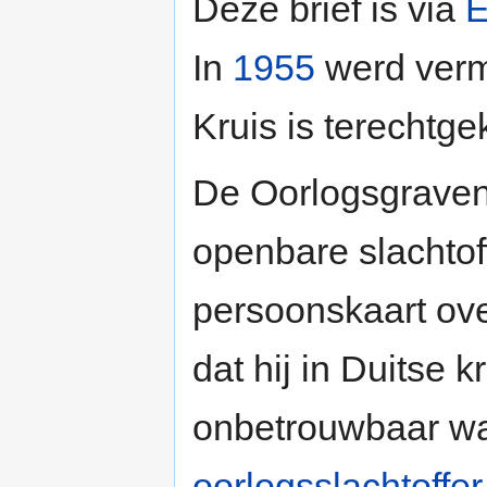
Deze brief is via
E
In
1955
werd vermo
Kruis is terechtg
De Oorlogsgravens
openbare slachtoff
persoonskaart ov
dat hij in Duitse k
onbetrouwbaar was.
oorlogsslachtoffer