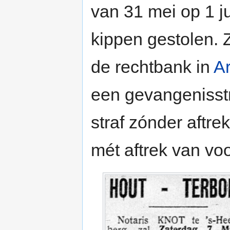
van 31 mei op 1 j
kippen gestolen. 
de rechtbank in
A
een gevangenisstr
straf zónder aftre
mét aftrek van voo