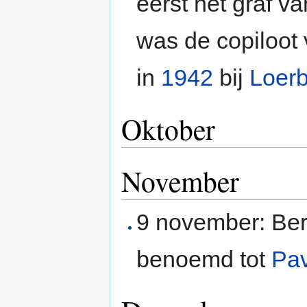
eerst het graf va
was de copiloot
in
1942
bij
Loer
Oktober
November
9 november: Ber
benoemd tot
Pav