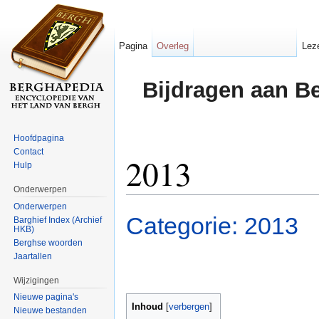
Pagina
Overleg
Lez
Bijdragen aan B
Hoofdpagina
Contact
2013
Hulp
Onderwerpen
Ga naar:
navigatie
,
zoeken
Onderwerpen
Categorie: 2013
Barghief Index (Archief
HKB)
Berghse woorden
Jaartallen
Wijzigingen
Nieuwe pagina's
Inhoud
[
verbergen
]
Nieuwe bestanden