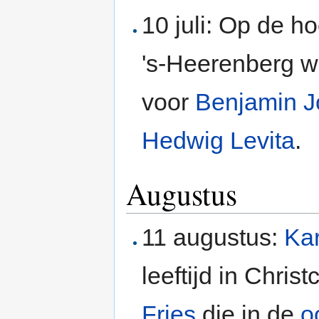
10 juli: Op de h
's-Heerenberg 
voor
Benjamin J
Hedwig Levita
.
Augustus
11 augustus:
Kar
leeftijd in Chri
Fries
die in de
o