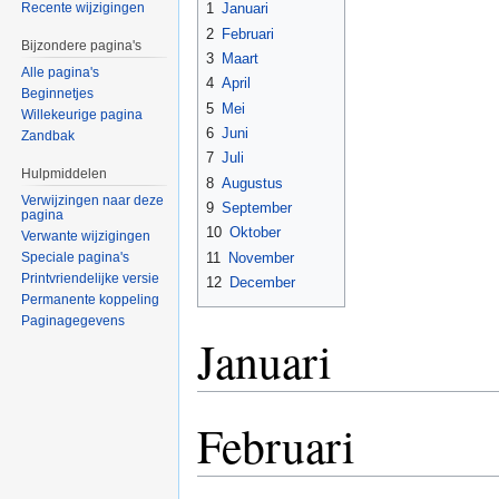
1
Januari
Recente wijzigingen
2
Februari
Bijzondere pagina's
3
Maart
Alle pagina's
4
April
Beginnetjes
5
Mei
Willekeurige pagina
6
Juni
Zandbak
7
Juli
Hulpmiddelen
8
Augustus
Verwijzingen naar deze
9
September
pagina
10
Oktober
Verwante wijzigingen
11
November
Speciale pagina's
Printvriendelijke versie
12
December
Permanente koppeling
Paginagegevens
Januari
Februari