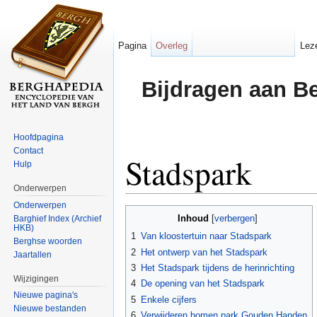
Pagina
Overleg
Lez
Bijdragen aan B
Hoofdpagina
Contact
Stadspark
Hulp
Onderwerpen
Ga naar:
navigatie
,
zoeken
Onderwerpen
Inhoud
Barghief Index (Archief
[
verbergen
]
HKB)
1
Van kloostertuin naar Stadspark
Berghse woorden
2
Het ontwerp van het Stadspark
Jaartallen
3
Het Stadspark tijdens de herinrichting
Wijzigingen
4
De opening van het Stadspark
Nieuwe pagina's
5
Enkele cijfers
Nieuwe bestanden
6
Verwijderen bomen park Gouden Handen