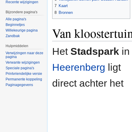
Recente wijzigingen
7
Kaart
Bijzondere pagina's
8
Bronnen
Alle pagina's
Beginnetjes
Van kloostertui
Willekeurige pagina
Zandbak
Hulpmiddelen
Het
Stadspark
i
Verwijzingen naar deze
pagina
Verwante wijzigingen
Heerenberg
ligt
Speciale pagina's
Printvriendelijke versie
Permanente koppeling
direct achter het
Paginagegevens