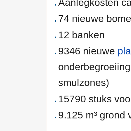
Aanlegkosten ca
74 nieuwe bom
12 banken
9346 nieuwe
pl
onderbegroeiing
smulzones)
15790 stuks voo
9.125 m³ grond v