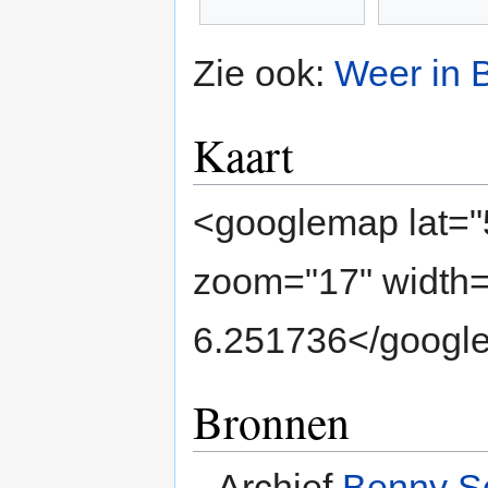
Zie ook:
Weer in 
Kaart
<googlemap lat="
zoom="17" width
6.251736</googl
Bronnen
Archief
Benny S