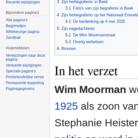
3
Zijn herbegrafenis in Beek
Recente wijzigingen
3.1
Foto's van zijn begrafenis in Beek
Bijzondere pagina's
4
Zijn herbegrafenis op het Nationaal Erevel
Alle pagina's
4.1
De herdenking op 4 mei 2025
Beginnetjes
5
Zijn nagedachtenis
Willekeurige pagina
5.1
De Wim Moormanstraat
Zandbak
5.2
Overig eerbetoon
Hulpmiddelen
6
Bronnen
Verwijzingen naar deze
pagina
In het verzet
Verwante wijzigingen
Speciale pagina's
Printvriendelijke versie
Permanente koppeling
Wim Moorman
we
Paginagegevens
1925
als zoon va
Stephanie Heiste