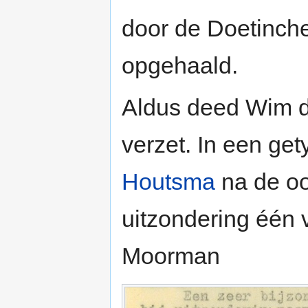
door de Doetinch
opgehaald.
Aldus deed Wim d
verzet. In een get
Houtsma
na de oor
uitzondering één
Moorman