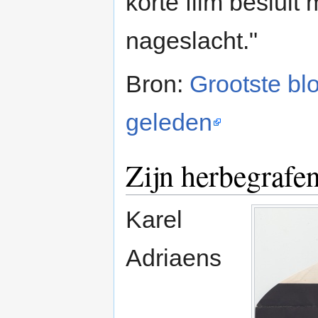
korte film besluit
nageslacht."
Bron:
Grootste blo
geleden
Zijn herbegrafe
Karel
Adriaens