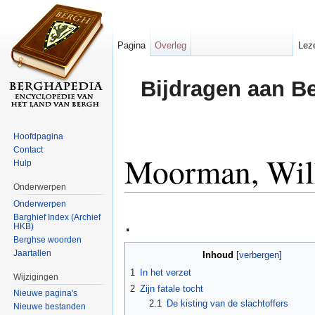
Pagina
Overleg
Lez
Bijdragen aan B
Hoofdpagina
Contact
Moorman, Wil
Hulp
Onderwerpen
Ga naar:
navigatie
,
zoeken
Onderwerpen
.
Barghief Index (Archief
HKB)
Berghse woorden
Jaartallen
Inhoud
[
verbergen
]
1
In het verzet
Wijzigingen
2
Zijn fatale tocht
Nieuwe pagina's
2.1
De kisting van de slachtoffers
Nieuwe bestanden