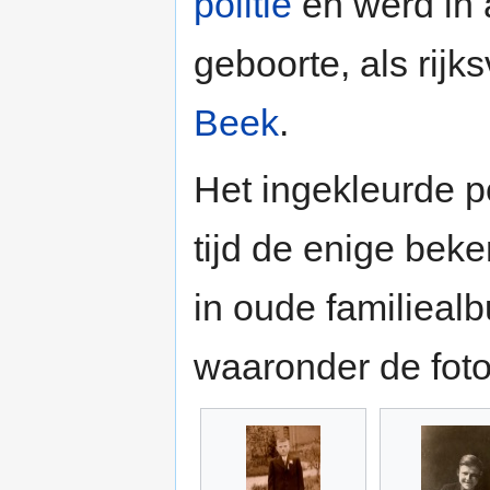
politie
en werd in 
geboorte, als rijk
Beek
.
Het ingekleurde p
tijd de enige bek
in oude familieal
waaronder de foto