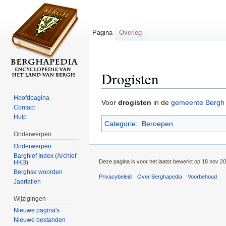
Pagina
Overleg
Drogisten
Ga naar:
navigatie
,
zoeken
Hoofdpagina
Voor
drogisten
in de
gemeente Bergh
Contact
Hulp
Categorie
:
Beroepen
Onderwerpen
Onderwerpen
Barghief Index (Archief
Deze pagina is voor het laatst bewerkt op 18 nov 2
HKB)
Berghse woorden
Privacybeleid
Over Berghapedia
Voorbehoud
Jaartallen
Wijzigingen
Nieuwe pagina's
Nieuwe bestanden