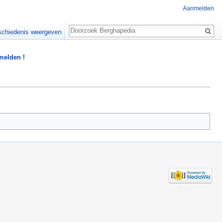
Aanmelden
Zoeken
chiedenis weergeven
 melden !