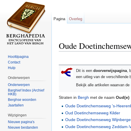
Pagina
Overleg
Oude Doetinchemse
Ga naar:
navigatie
,
zoeken
Hoofdpagina
Contact
Hulp
Dit is een
doorverwijspagina
, 
een uitleg van de verschillende
Onderwerpen
Onderwerpen
Bekijk alle artikelen waarvan d
Barghief Index (Archief
HKB)
Straten in
Bergh
met de naam
Oud(e)
Berghse woorden
Jaartallen
Oude Doetinchemseweg 's-Heeren
Oud Doetinchemseweg Kilder
Wijzigingen
Oude Doetinchemseweg Wijnberge
Nieuwe pagina's
Oude Doetinchemseweg Zeddam-Vi
Nieuwe bestanden