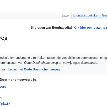
Lezen
Brontekst bekijken
Ges
Bijdragen aan Berghapedia?
Klik hier om je aan te
weg
bedoeld om onderscheid te maken tussen de verschillende betekenissen en g
 betekenissen van
Oude Doetinchemseweg
en verwijzingen daarnaartoe.
e naam
begint met
Oude Doetinchemseweg
.
 Doetinchemseweg
zijn:
berg
n
nkwijk